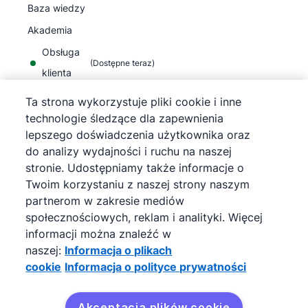
Baza wiedzy
Akademia
Obsługa
(
Dostępne teraz
)
klienta
Ta strona wykorzystuje pliki cookie i inne
technologie śledzące dla zapewnienia
lepszego doświadczenia użytkownika oraz
do analizy wydajności i ruchu na naszej
©
2026
Pipedrive
stronie. Udostępniamy także informacje o
Pipedrive
Warunki korzystania z usługi
Twoim korzystaniu z naszej strony naszym
Pipedrive
Informacja o polityce prywatności
partnerom w zakresie mediów
Mapa strony
społecznościowych, reklam i analityki. Więcej
Informacja o plikach cookie
informacji można znaleźć w
Preferencje plików cookie
naszej:
Informacja o plikach
Pipedrive to internetowy CRM sprzedaży.
cookie
Informacja o polityce prywatności
Akceptacja plików cookie