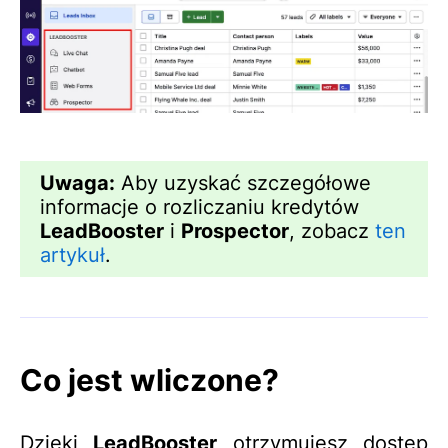
Uwaga:
Aby uzyskać szczegółowe
informacje o rozliczaniu kredytów
LeadBooster
i
Prospector
, zobacz
ten
artykuł
.
Co jest wliczone?
Dzięki
LeadBooster
otrzymujesz dostęp