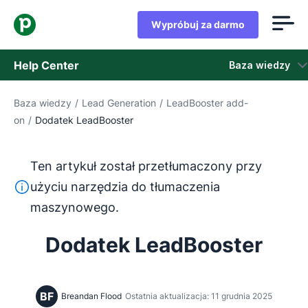
Wypróbuj za darmo
Help Center
Baza wiedzy
Baza wiedzy
/
Lead Generation
/
LeadBooster add-
Baza wiedzy
on
/
Dodatek LeadBooster
Stan
Ten artykuł został przetłumaczony przy
Skontaktuj się z obsługą klienta
Ten tekst został przetłumaczony z języka angielskiego
użyciu narzędzia do tłumaczenia
maszynowego.
Dodatek LeadBooster
BF
Breandan Flood
Ostatnia aktualizacja: 11 grudnia 2025