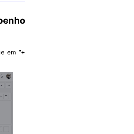
mpenho
que em
“+