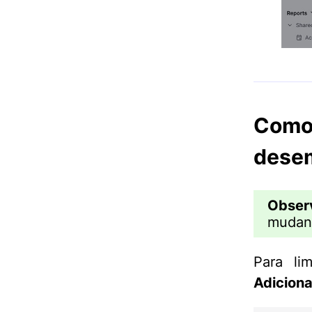
Como
dese
Obser
mudanç
Para lim
Adicionar