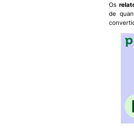
Os
rela
de quan
convert