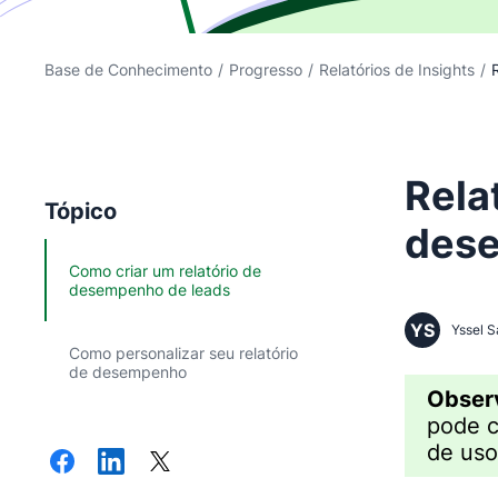
Base de Conhecimento
/
Progresso
/
Relatórios de Insights
/
R
Rela
Tópico
dese
Como criar um relatório de
desempenho de leads
YS
Yssel S
Como personalizar seu relatório
de desempenho
Obser
pode c
de us