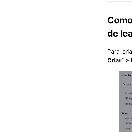
Como 
de le
Para cri
Criar” > 