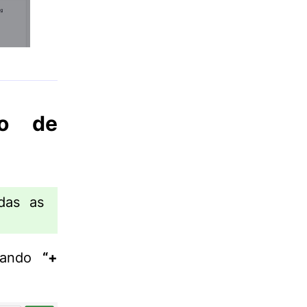
io de
das as
onando
“+