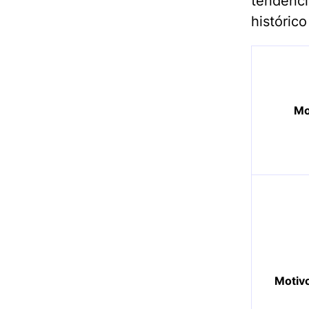
tendênc
históric
Mo
Motivo