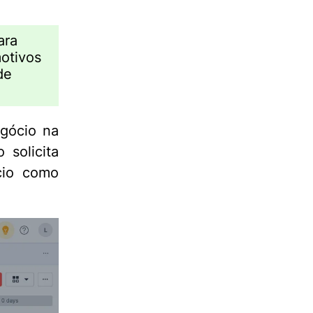
ara
motivos
de
egócio na
 solicita
cio como