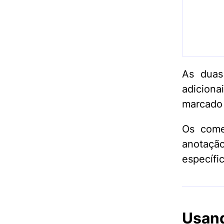
As duas
adiciona
marcad
Os come
anotaçã
específi
Usand