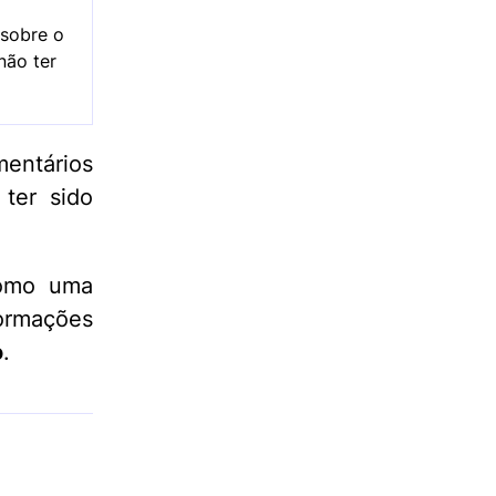
 sobre o
não ter
entários
 ter sido
como uma
ormações
o
.