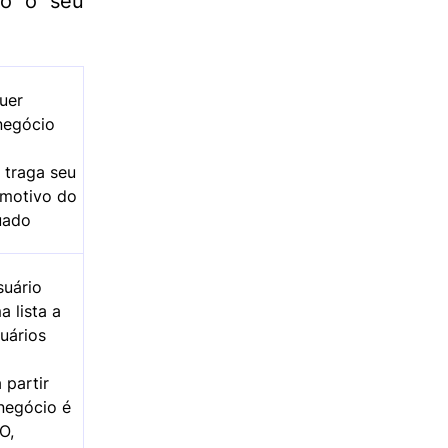
do o seu
uer
negócio
 traga seu
 motivo do
uado
suário
 lista a
suários
 partir
negócio é
O,