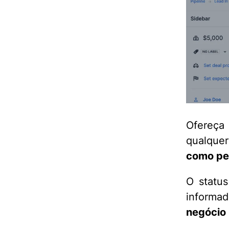
Ofereça
qualque
como pe
O statu
informad
negócio