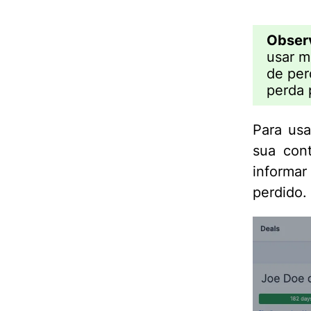
Obser
usar m
de per
perda 
Para usa
sua con
informa
perdido.