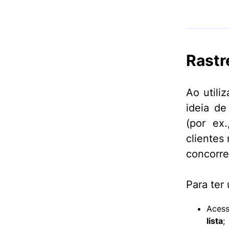
Rastr
Ao utili
ideia d
(por ex
clientes
concorre
Para ter
Aces
lista
;