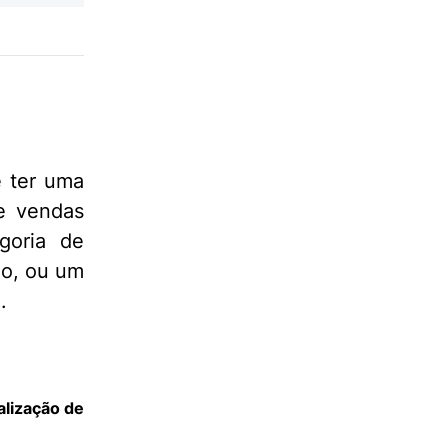
e ter uma
e vendas
goria de
no, ou um
.
alização de