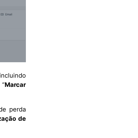
ncluindo
 “
Marcar
de perda
ização de