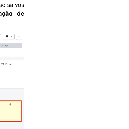
ão salvos
zação de