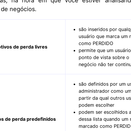
ias, na hora em que você estiver analisan
o de negócios.
são inseridos por qualq
usuário que marca um 
como PERDIDO
tivos de perda livres
permite que um usuário
ponto de vista sobre o
negócio não ter contin
são definidos por um u
administrador como uma
partir da qual outros u
podem escolher
podem ser escolhidos a
s de perda predefinidos
dessa lista quando um 
marcado como PERDID