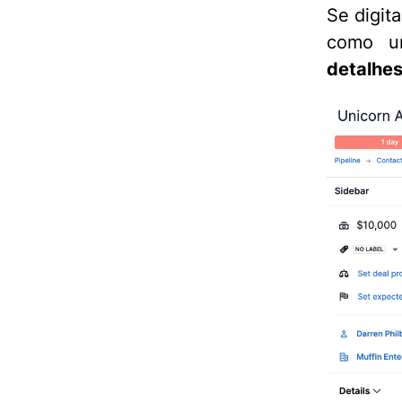
Se digit
como u
detalhe