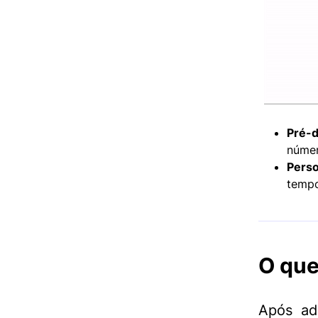
Pré-d
númer
Perso
temp
O que
Após ad