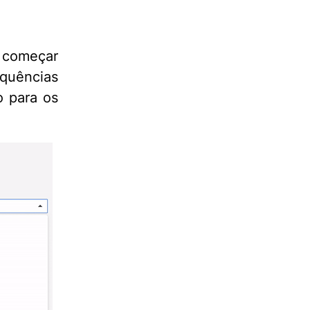
 começar
uências
o para os