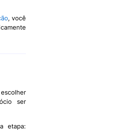
ção
, você
icamente
 escolher
ócio ser
a etapa: