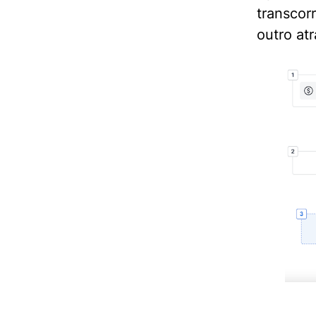
transcor
outro at