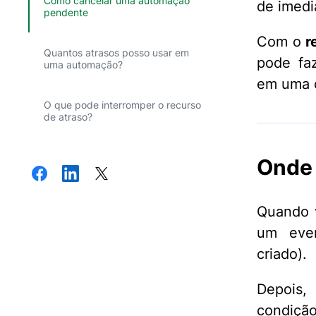
Como cancelar uma automação
de imedi
pendente
Com o
r
Quantos atrasos posso usar em
pode fa
uma automação?
em uma d
O que pode interromper o recurso
de atraso?
Onde 
Quando v
um even
criado).
Depois,
condição