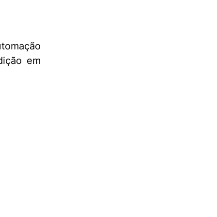
utomação
ndição em