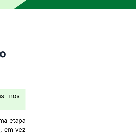
so
as nos
uma etapa
a, em vez