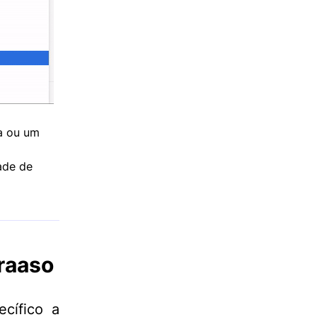
a ou um
ade de
raaso
cífico a