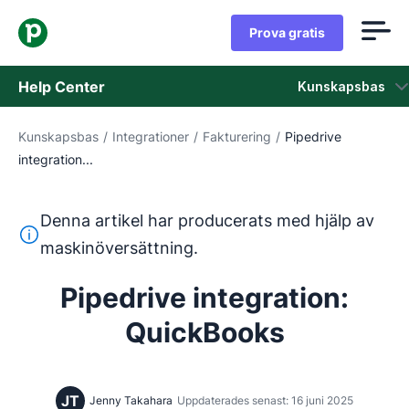
Prova gratis
Help Center
Kunskapsbas
Kunskapsbas
/
Integrationer
/
Fakturering
/
Pipedrive
Kunskapsbas
integration...
Status
Denna artikel har producerats med hjälp av
Kontaka kundtjänst
Denna text har översatts från engelska med hjälp av ett 
maskinöversättning.
Pipedrive integration:
QuickBooks
JT
Jenny Takahara
Uppdaterades senast: 16 juni 2025