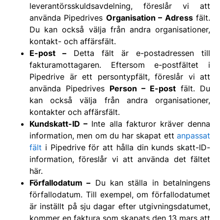
leverantörsskuldsavdelning, föreslår vi att
använda Pipedrives
Organisation – Adress
fält.
Du kan också välja från andra organisationer,
kontakt- och affärsfält.
E-post –
Detta fält är e-postadressen till
fakturamottagaren. Eftersom e-postfältet i
Pipedrive är ett persontypfält, föreslår vi att
använda Pipedrives
Person – E-post
fält. Du
kan också välja från andra organisationer,
kontakter och affärsfält.
Kundskatt-ID –
Inte alla fakturor kräver denna
information, men om du har skapat ett
anpassat
fält
i Pipedrive för att hålla din kunds skatt-ID-
information, föreslår vi att använda det fältet
här.
Förfallodatum –
Du kan ställa in betalningens
förfallodatum. Till exempel, om förfallodatumet
är inställt på sju dagar efter utgivningsdatumet,
kommer en faktura som skapats den 13 mars att