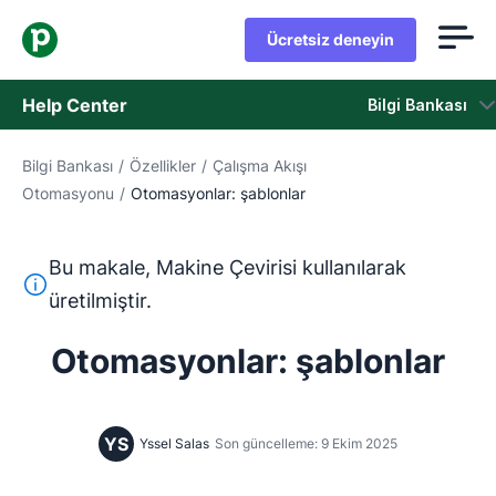
Ücretsiz deneyin
Help Center
Bilgi Bankası
Bilgi Bankası
/
Özellikler
/
Çalışma Akışı
Bilgi Bankası
Otomasyonu
/
Otomasyonlar: şablonlar
Durum
Bu makale, Makine Çevirisi kullanılarak
Destek Birimiyle İletişime Geçin
Bu metin, İngilizceden Makine Çevirisi aracı kullanılarak ç
üretilmiştir.
Otomasyonlar: şablonlar
YS
Yssel Salas
Son güncelleme: 9 Ekim 2025