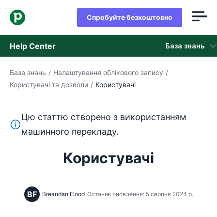
Спробуйте безкоштовно
Help Center
База знань
База знань
/
Налаштування облікового запису
/
База знань
Користувачі та дозволи
/
Користувачі
Стан
Цю статтю створено з використанням
Зверніться в службу підтримки
Цей текст перекладено з англійської мови за допом
машинного перекладу.
Користувачі
BF
Breandan Flood
Останнє оновлення: 5 серпня 2024 р.