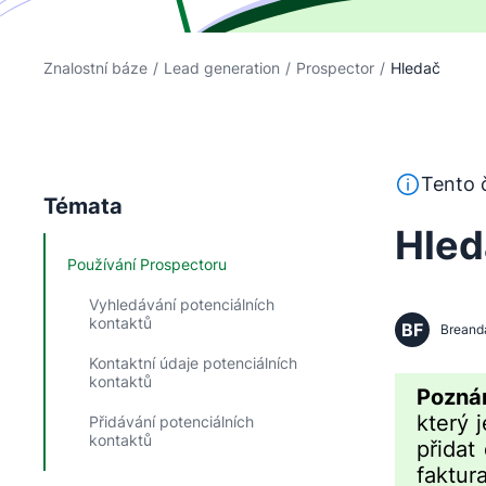
Znalostní báze
/
Lead generation
/
Prospector
/
Hledač
Tento text 
Tento č
Témata
Hled
Používání Prospectoru
Vyhledávání potenciálních
kontaktů
BF
Breand
Kontaktní údaje potenciálních
kontaktů
Pozná
který 
Přidávání potenciálních
kontaktů
přidat
faktur