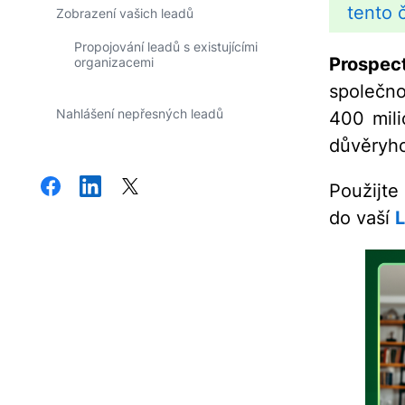
tento 
Zobrazení vašich leadů
Propojování leadů s existujícími
Prospec
organizacemi
společno
Nahlášení nepřesných leadů
400 mili
důvěryho
Použijte
do vaší
L