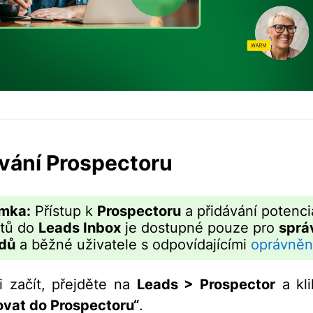
vání Prospectoru
mka:
Přístup k
Prospectoru
a přidávání potenci
ktů do
Leads Inbox
je dostupné pouze pro
sprá
dů
a běžné uživatele s odpovídajícími
oprávněn
i začít, přejděte na
Leads > Prospector
a kli
vat do Prospectoru“
.