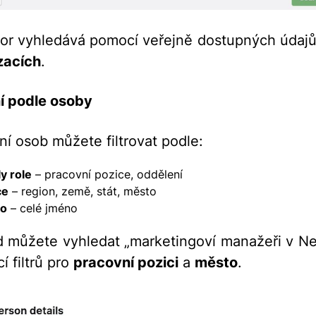
or vyhledává pomocí veřejně dostupných údaj
zacích
.
ní podle osoby
ní osob můžete filtrovat podle:
ly role
– pracovní pozice, oddělení
ce
– region, země, stát, město
o
– celé jméno
d můžete vyhledat „marketingoví manažeři v N
í filtrů pro
pracovní pozici
a
město
.