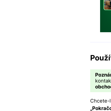
Použí
Pozná
konta
obcho
Chcete-l
„Pokračo