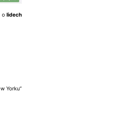
ů o
lidech
ew Yorku“