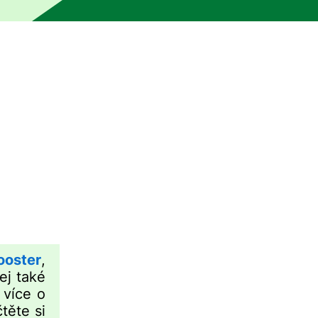
klad bez kontroly člověkem. Stroj mohl určité části přeloži
ooster
,
ej také
 více o
čtěte si