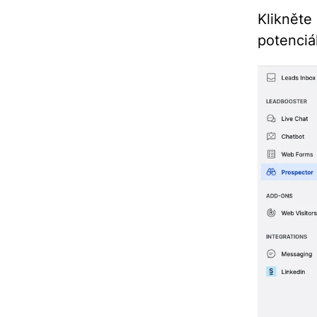
Klikně
potenciá