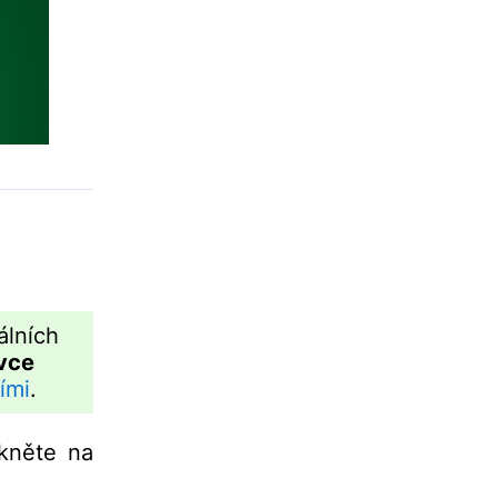
álních
vce
ími
.
kněte na