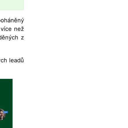
 poháněný
 více než
žděných z
ých leadů