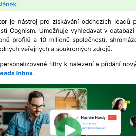
článek
.
tor
je nástroj pro získávání odchozích leadů
stí Cognism. Umožňuje vyhledávat v databázi
onů profilů a 10 milionů společností, shromá
dných veřejných a soukromých zdrojů.
 personalizované filtry k nalezení a přidání nov
eads Inbox
.