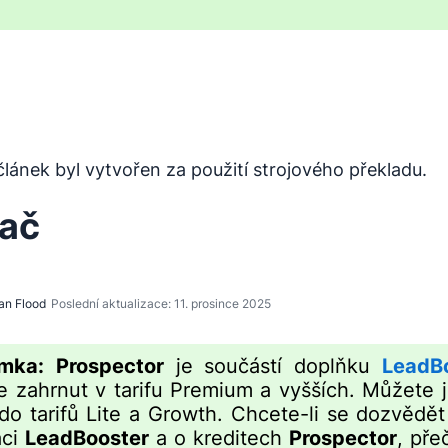
byl přeložen z angličtiny pomocí nástroje pro strojový pře
lánek byl vytvořen za použití strojového překladu.
ač
an Flood
Poslední aktualizace: 11. prosince 2025
mka:
Prospector
je součástí doplňku
LeadB
je zahrnut v tarifu Premium a vyšších. Můžete j
 do tarifů Lite a Growth. Chcete-li se dozvědět
aci
LeadBooster
a o kreditech
Prospector
, pře