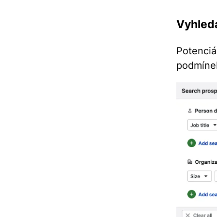
Vyhledá
Potenciá
podmínek