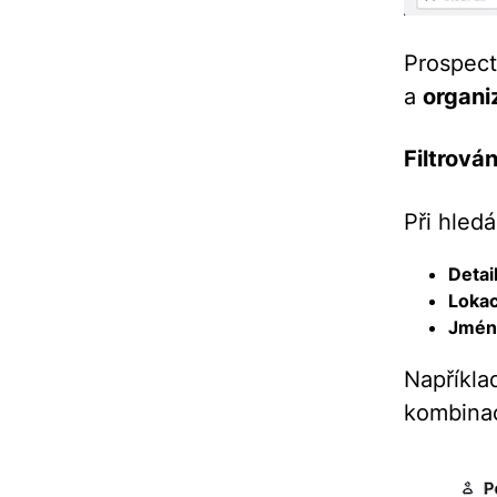
Prospect
a
organi
Filtrová
Při hledá
Detai
Loka
Jmén
Napříkla
kombinac