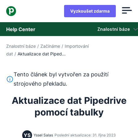
Vyzkoušet zdarma
Help Center
Znalostní báze
Znalostní báze
/
Začínáme
/
Importování
Znalostní báze
dat
/
Aktualizace dat Piped...
Stav
Tento článek byl vytvořen za použití
Kontaktovat podporu
Tento text byl přeložen z angličtiny pomocí nástroje pro
strojového překladu.
Aktualizace dat Pipedrive
pomocí tabulky
YS
Yssel Salas
Poslední aktualizace: 31. října 2023