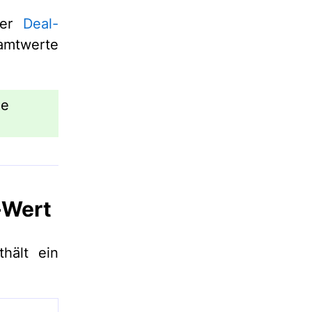
der
Deal-
amtwerte
he
-Wert
hält ein