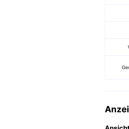
Ge
Anze
Ansich