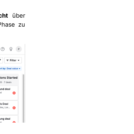
cht
über
Phase zu