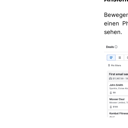
Bewege
einen P
sehen.