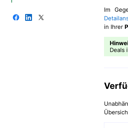
Im Gege
Detailan
in Ihrer
P
Hinwei
Deals 
Verfü
Unabhän
Übersich