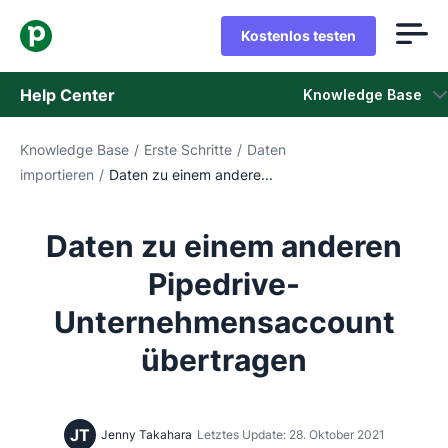
Kostenlos testen
Help Center
Knowledge Base
Knowledge Base
/
Erste Schritte
/
Daten
Knowledge Base
importieren
/
Daten zu einem andere...
Status
Daten zu einem anderen
Support kontaktieren
Pipedrive-
Unternehmensaccount
übertragen
JT
Jenny Takahara
Letztes Update: 28. Oktober 2021