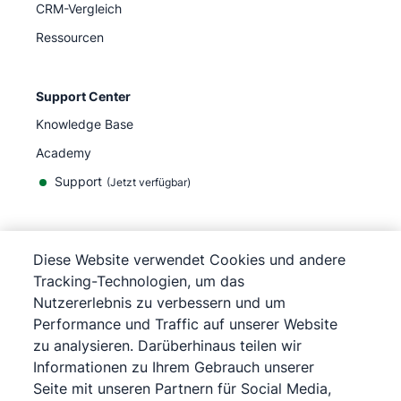
CRM-Vergleich
Ressourcen
Support Center
Knowledge Base
Academy
Support
(
Jetzt verfügbar
)
Diese Website verwendet Cookies und andere
Tracking-Technologien, um das
©
2026
Pipedrive
Nutzererlebnis zu verbessern und um
Pipedrive
Nutzungsbedingungen
Performance und Traffic auf unserer Website
Pipedrive
Datenschutzerklärung
zu analysieren. Darüberhinaus teilen wir
Impressum
Informationen zu Ihrem Gebrauch unserer
Sitemap
Seite mit unseren Partnern für Social Media,
Cookie-Richtlinie