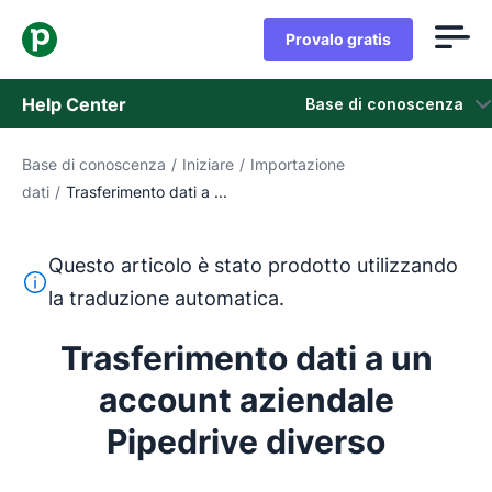
Provalo gratis
Help Center
Base di conoscenza
Base di conoscenza
/
Iniziare
/
Importazione
Base di conoscenza
dati
/
Trasferimento dati a ...
Stato
Questo articolo è stato prodotto utilizzando
Contatta l'assistenza
Questo testo è stato tradotto dall'inglese utilizzando u
la traduzione automatica.
Trasferimento dati a un
account aziendale
Pipedrive diverso