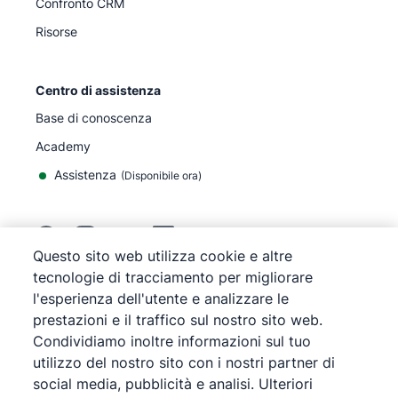
Confronto CRM
Risorse
Centro di assistenza
Base di conoscenza
Academy
Assistenza
(
Disponibile ora
)
Questo sito web utilizza cookie e altre
tecnologie di tracciamento per migliorare
©
2026
Pipedrive
l'esperienza dell'utente e analizzare le
Pipedrive
Termini di servizio
prestazioni e il traffico sul nostro sito web.
Pipedrive
Informativa sulla privacy
Condividiamo inoltre informazioni sul tuo
Mappa del sito
Informativa sui cookie
utilizzo del nostro sito con i nostri partner di
social media, pubblicità e analisi. Ulteriori
Preferenze cookie