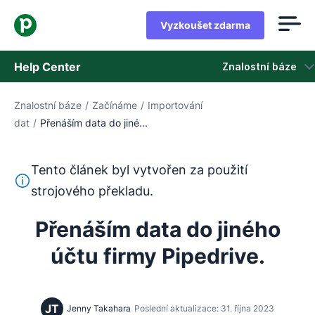
Vyzkoušet zdarma
Help Center
Znalostní báze
Znalostní báze
/
Začínáme
/
Importování
Znalostní báze
dat
/
Přenáším data do jiné...
Stav
Tento článek byl vytvořen za použití
Kontaktovat podporu
Tento text byl přeložen z angličtiny pomocí nástroje pro
strojového překladu.
Přenáším data do jiného
účtu firmy Pipedrive.
JT
Jenny Takahara
Poslední aktualizace: 31. října 2023