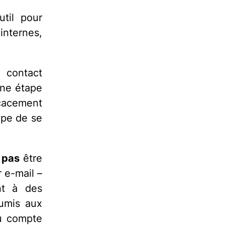
til pour
internes,
 contact
aine étape
icacement
ipe de se
 pas
être
 e-mail –
nt à des
oumis aux
au compte