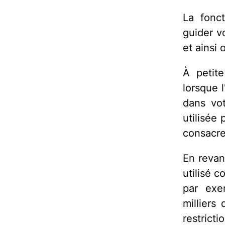
La fonct
guider v
et ainsi 
À petit
lorsque l
dans vot
utilisée
consacre
En revan
utilisé 
par exe
milliers
restrict