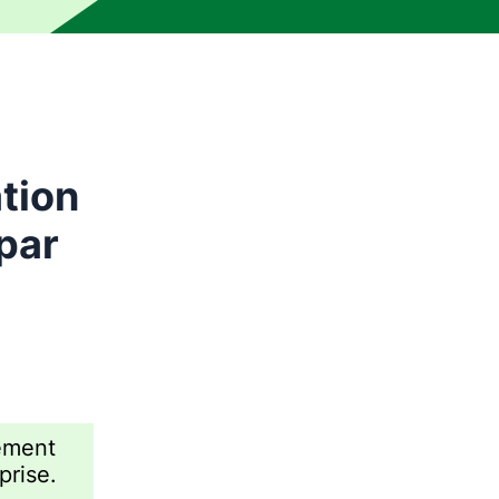
ation
par
uement
prise.