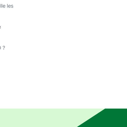
le les
e
D ?