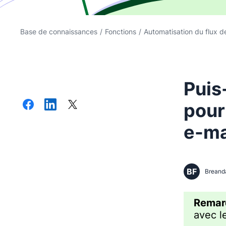
Base de connaissances
/
Fonctions
/
Automatisation du flux d
Puis
pour
e-ma
BF
Breand
Remar
avec l