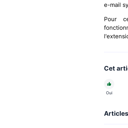
e-mail s
Pour ce
fonction
l'extens
Cet arti
Oui
Article