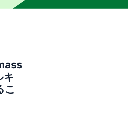
の編集者によって校正されていません。機械は不正確または不
 mass
ールキ
るこ