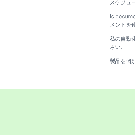
スケジュ
Is docum
メントを
私の自動
さい。
製品を個