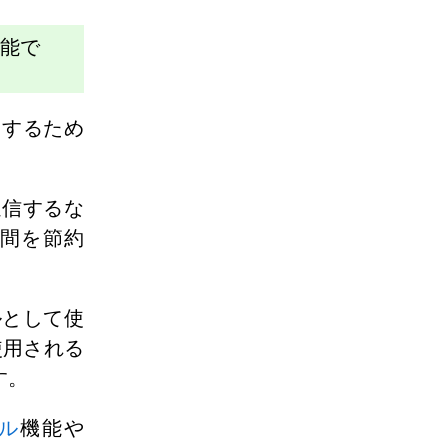
能で
内するため
送信するな
間を節約
ルとして使
使用される
す。
ル
機能や