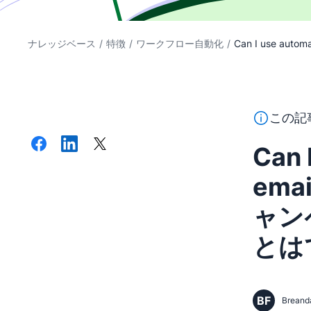
ナレッジベース
/
特徴
/
ワークフロー自動化
/
Can I use automat
このテキス
この記
Can 
ema
ャン
とは
BF
Breand