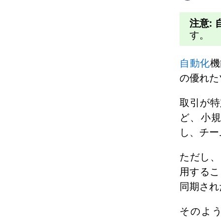
注意:
す。
自動化
機
の優れた
取引が特
ど、小
し、チー
ただし、
用するこ
同期され
そのよう