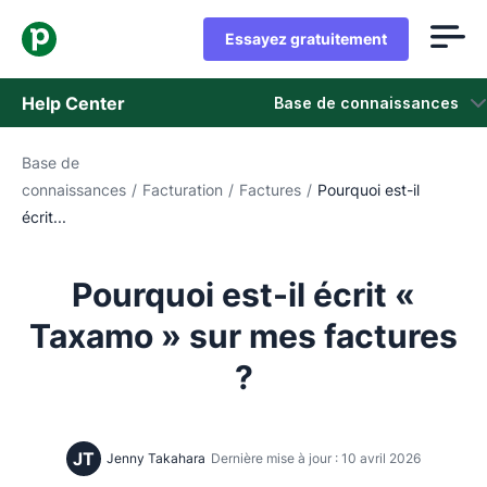
Essayez gratuitement
Help Center
Base de connaissances
Base de
Base de connaissances
connaissances
/
Facturation
/
Factures
/
Pourquoi est-il
écrit...
Statut
Contacter l'assistance
Pourquoi est-il écrit «
Taxamo » sur mes factures
?
JT
Jenny Takahara
Dernière mise à jour : 10 avril 2026