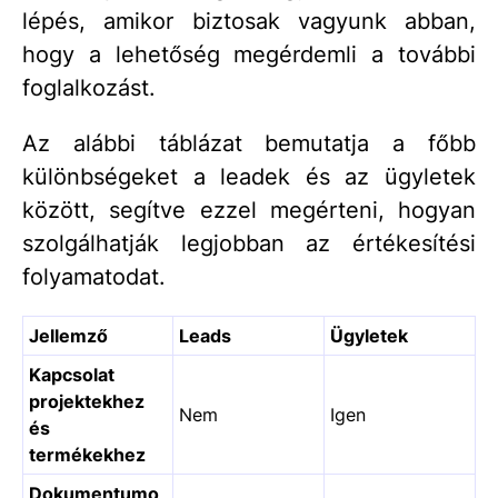
lépés, amikor biztosak vagyunk abban,
hogy a lehetőség megérdemli a további
foglalkozást.
Az alábbi táblázat bemutatja a főbb
különbségeket a leadek és az ügyletek
között, segítve ezzel megérteni, hogyan
szolgálhatják legjobban az értékesítési
folyamatodat.
Jellemző
Leads
Ügyletek
Kapcsolat
projektekhez
Nem
Igen
és
termékekhez
Dokumentumo