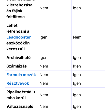
k létrehozása
Nem
Igen
és fájlok
feltöltése
Lehet
létrehozni a
Leadbooster
Igen
Nem
eszközökön
keresztül
Archíválható
Igen
Igen
Számlázás
Nem
Igen
Formula mezők
Nem
Igen
Résztvevők
Nem
Igen
Pipeline/stádiu
Nem
Igen
mba kerül
Változásnapló
Nem
Igen