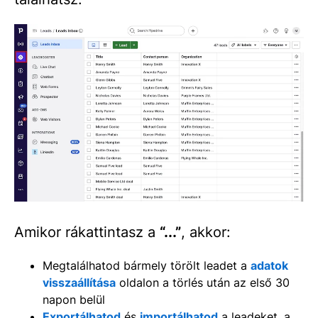
Amikor rákattintasz a
“...”
, akkor:
Megtalálhatod bármely törölt leadet a
adatok
visszaállítása
oldalon a törlés után az első 30
napon belül
Exportálhatod
és
importálhatod
a leadeket, a