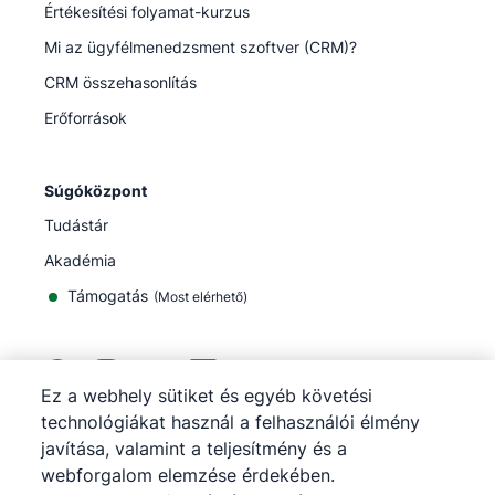
Értékesítési folyamat-kurzus
Mi az ügyfélmenedzsment szoftver (CRM)?
CRM összehasonlítás
Erőforrások
Súgóközpont
Tudástár
Akadémia
Támogatás
(
Most elérhető
)
Ez a webhely sütiket és egyéb követési
technológiákat használ a felhasználói élmény
©
2026
Pipedrive
javítása, valamint a teljesítmény és a
Pipedrive
Szolgáltatási feltételek
webforgalom elemzése érdekében.
Pipedrive
Adatvédelmi tájékoztató