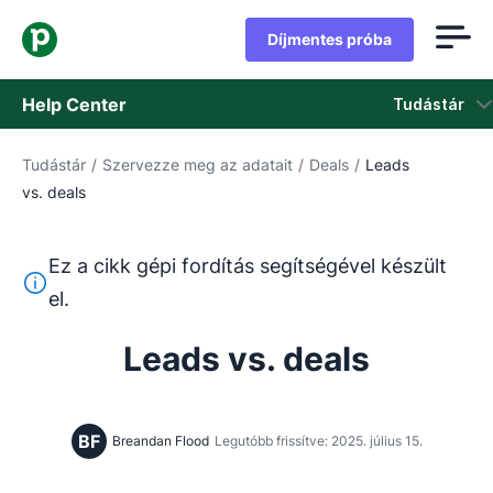
Díjmentes próba
Help Center
Tudástár
Tudástár
/
Szervezze meg az adatait
/
Deals
/
Leads
Tudástár
vs. deals
Állapot
Ez a cikk gépi fordítás segítségével készült
Vegye fel a kapcsolatot az ügyfélszolgálattal
Ez a szöveg gépi fordítóeszközzel lett lefordítva angolr
el.
Leads vs. deals
BF
Breandan Flood
Legutóbb frissítve: 2025. július 15.