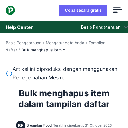
Coba secara gratis
Help Center
Basis Pengetahuan
Basis Pengetahuan
/
Mengatur data Anda
/
Tampilan
Basis Pengetahuan
daftar
/
Bulk menghapus item d...
Status
Artikel ini diproduksi dengan menggunakan
Hubungi Staf Dukungan
Teks ini diterjemahkan dari bahasa Inggris dengan mengg
Penerjemahan Mesin.
Bulk menghapus item
dalam tampilan daftar
BF
Breandan Flood
Terakhir diperbarui: 31 Oktober 2023