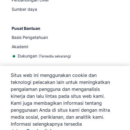
Sumber daya
Pusat Bantuan
Basis Pengetahuan
Akademi
Dukungan
(
Tersedia sekarang
)
Situs web ini menggunakan cookie dan
teknologi pelacakan lain untuk meningkatkan
pengalaman pengguna dan menganalisis
©
2026
Pipedrive
kinerja dan lalu lintas pada situs web kami.
Pipedrive
Persyaratan Layanan
Kami juga membagikan informasi tentang
Pipedrive
Pemberitahuan Privasi
penggunaan Anda di situs kami dengan mitra
Peta situs
media sosial, periklanan, dan analitik kami.
Pemberitahuan Cookie
Informasi selengkapnya tersedia
Preferensi Cookie