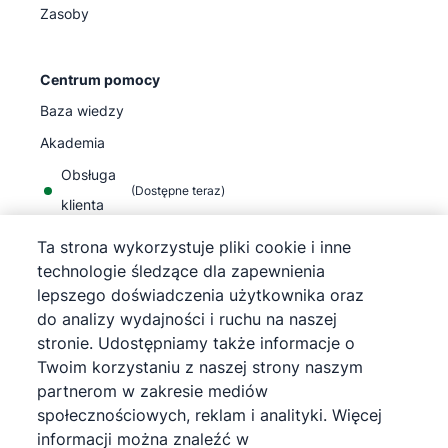
Zasoby
Centrum pomocy
Baza wiedzy
Akademia
Obsługa
(
Dostępne teraz
)
klienta
Ta strona wykorzystuje pliki cookie i inne
technologie śledzące dla zapewnienia
lepszego doświadczenia użytkownika oraz
do analizy wydajności i ruchu na naszej
©
2026
Pipedrive
stronie. Udostępniamy także informacje o
Pipedrive
Warunki korzystania z usługi
Twoim korzystaniu z naszej strony naszym
Pipedrive
Informacja o polityce prywatności
partnerom w zakresie mediów
Mapa strony
społecznościowych, reklam i analityki. Więcej
Informacja o plikach cookie
informacji można znaleźć w
Preferencje plików cookie