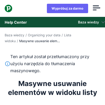
Wypróbuj za darmo
Help Center
Baza wiedzy
Baza wiedzy
/
Organizing your data
/
Lista
Baza wiedzy
widoku
/
Masywne usuwanie elem...
Stan
Ten artykuł został przetłumaczony przy
Skontaktuj się z obsługą klienta
Ten tekst został przetłumaczony z języka angielskiego
użyciu narzędzia do tłumaczenia
maszynowego.
Masywne usuwanie
elementów w widoku listy