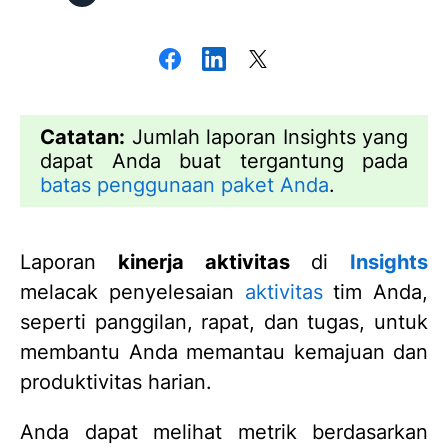
Catatan:
Jumlah laporan Insights yang
dapat Anda buat tergantung pada
batas penggunaan paket Anda
.
Laporan
kinerja aktivitas
di
Insights
melacak penyelesaian
aktivitas
tim Anda,
seperti panggilan, rapat, dan tugas, untuk
membantu Anda memantau kemajuan dan
produktivitas harian.
Anda dapat melihat metrik berdasarkan