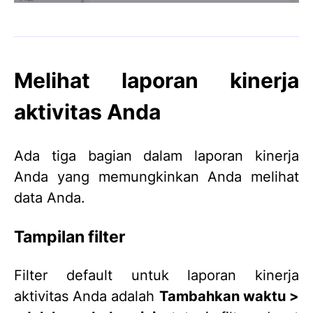
Melihat laporan kinerja
aktivitas Anda
Ada tiga bagian dalam laporan kinerja
Anda yang memungkinkan Anda melihat
data Anda.
Tampilan filter
Filter default untuk laporan kinerja
aktivitas Anda adalah
Tambahkan waktu >