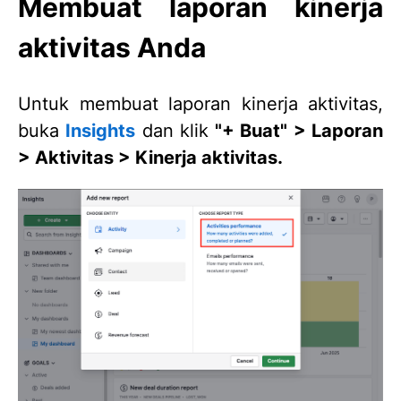
Membuat laporan kinerja
aktivitas Anda
Untuk membuat laporan kinerja aktivitas,
buka
Insights
dan klik
"+ Buat" > Laporan
> Aktivitas > Kinerja aktivitas.