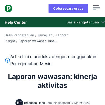
Coba secara gratis
Help Center
Basis Pengetahuan
Basis Pengetahuan
/
Kemajuan
/
Laporan
Basis Pengetahuan
Insight
/
Laporan wawasan: kine...
Status
Artikel ini diproduksi dengan menggunakan
Hubungi Staf Dukungan
Teks ini diterjemahkan dari bahasa Inggris dengan mengg
Penerjemahan Mesin.
Laporan wawasan: kinerja
aktivitas
BF
Breandan Flood
Terakhir diperbarui: 2 Maret 2026