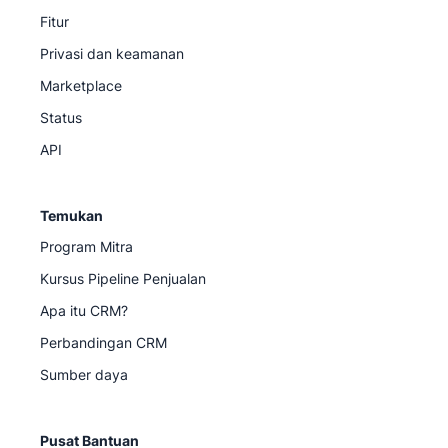
Fitur
Privasi dan keamanan
Marketplace
Status
API
Temukan
Program Mitra
Kursus Pipeline Penjualan
Apa itu CRM?
Perbandingan CRM
Sumber daya
Pusat Bantuan