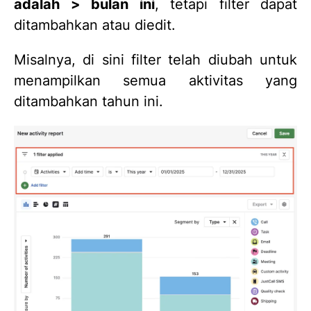
adalah > bulan ini
, tetapi filter dapat
ditambahkan atau diedit.
Misalnya, di sini filter telah diubah untuk
menampilkan semua aktivitas yang
ditambahkan tahun ini.