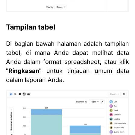
Tampilan tabel
Di bagian bawah halaman adalah tampilan
tabel, di mana Anda dapat melihat data
Anda dalam format spreadsheet, atau klik
"Ringkasan"
untuk tinjauan umum data
dalam laporan Anda.