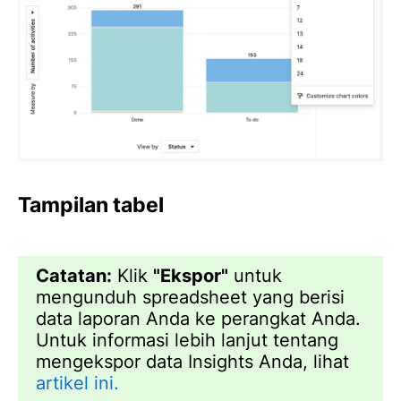
Tampilan tabel
Catatan:
Klik
"Ekspor"
untuk
mengunduh spreadsheet yang berisi
data laporan Anda ke perangkat Anda.
Untuk informasi lebih lanjut tentang
mengekspor data Insights Anda, lihat
artikel ini.