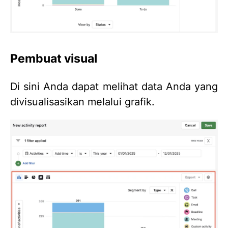
Pembuat visual
Di sini Anda dapat melihat data Anda yang
divisualisasikan melalui grafik.