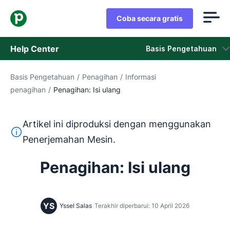
Coba secara gratis
Help Center
Basis Pengetahuan
Basis Pengetahuan
/
Penagihan
/
Informasi
Basis Pengetahuan
penagihan
/
Penagihan: Isi ulang
Status
Artikel ini diproduksi dengan menggunakan
Hubungi Staf Dukungan
Teks ini diterjemahkan dari bahasa Inggris dengan mengg
Penerjemahan Mesin.
Penagihan: Isi ulang
YS
Yssel Salas
Terakhir diperbarui: 10 April 2026