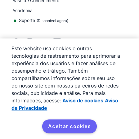
Base de Conhecimento
Academia
Suporte
(
Disponível agora
)
Este website usa cookies e outras
tecnologias de rastreamento para aprimorar a
©
2026
Pipedrive
experiência dos usuários e fazer análises de
Pipedrive
Termos de Serviço
desempenho e tráfego. Também
Pipedrive
Aviso de Privacidade
compartilhamos informações sobre seu uso
Mapa do site
do nosso site com nossos parceiros de redes
Aviso de cookies
sociais, publicidade e análise. Para mais
Preferências de cookies
informações, acesse:
Aviso de cookies
Aviso
O Pipedrive é um CRM de vendas baseado na web.
de Privacidade
Aceitar cookies