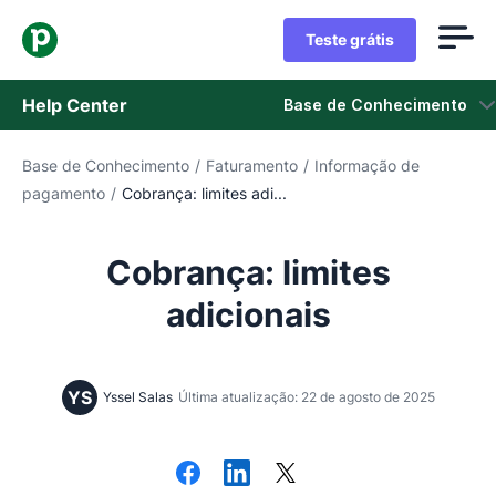
Teste grátis
Help Center
Base de Conhecimento
Base de Conhecimento
/
Faturamento
/
Informação de
Base de Conhecimento
pagamento
/
Cobrança: limites adi...
Status
Cobrança: limites
Fale com o Suporte
adicionais
YS
Yssel Salas
Última atualização: 22 de agosto de 2025