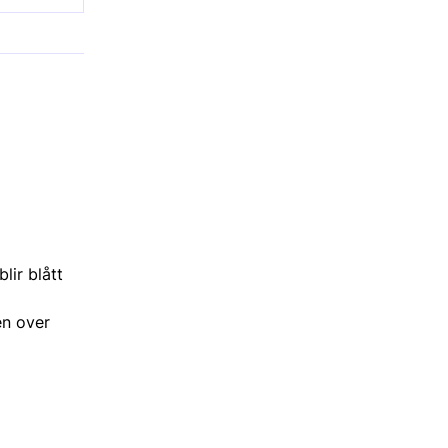
lir blått
en over