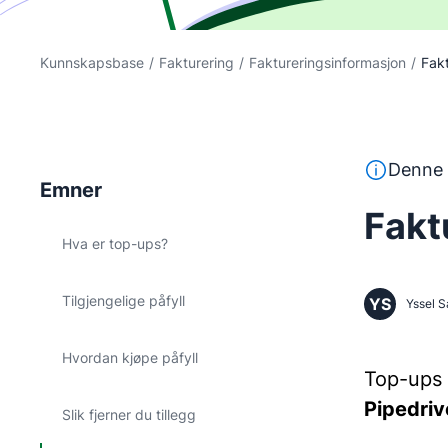
Kunnskapsbase
/
Fakturering
/
Faktureringsinformasjon
/
Fakt
Denne tekst
Denne 
Emner
Fakt
Hva er top-ups?
Tilgjengelige påfyll
YS
Yssel S
Hvordan kjøpe påfyll
Top-ups 
Pipedriv
Slik fjerner du tillegg