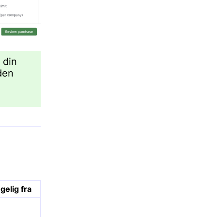
 din
 den
gelig fra