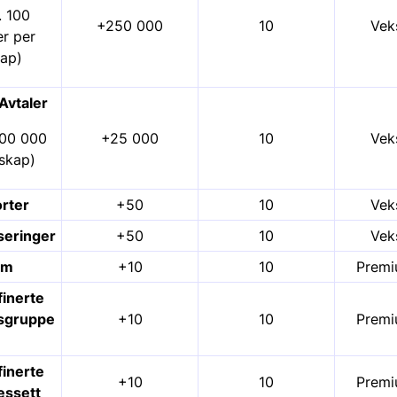
. 100
+250 000
10
Vek
er per
kap)
Avtaler
300 000
+25 000
10
Vek
lskap)
rter
+50
10
Vek
seringer
+50
10
Vek
am
+10
10
Premi
inerte
tsgruppe
+10
10
Premi
inerte
+10
10
Premi
sessett