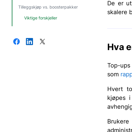
De er ut
Tilleggskjøp vs. boosterpakker
skalere 
Viktige forskjeller
Hva e
Top-ups 
som
rapp
Hvert to
kjøpes i
avhengig
Brukere 
administ