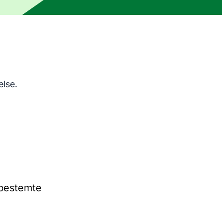
lsesverktøy og er ikke korrekturlest av et menneske. Maskin
else.
 bestemte