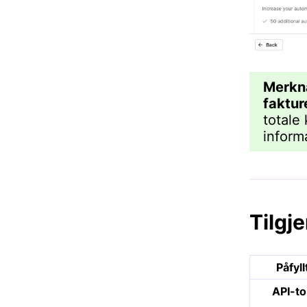
Merkn
faktur
totale
inform
Tilgje
Påfyl
API-t