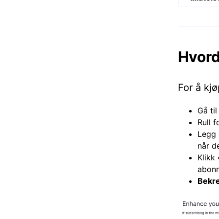
Hvord
For å kjø
Gå ti
Rull f
Legg d
når de
Klikk
abon
Bekre