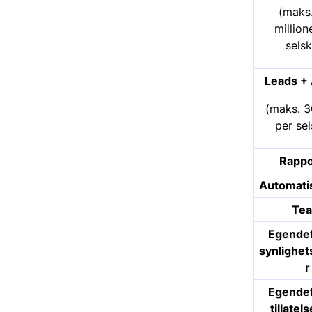
(maks
million
sels
Leads + 
(maks. 
per se
Rappo
Automati
Te
Egendef
synlighe
r
Egendef
tillatel