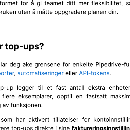
formet for å gi teamet ditt mer fleksibilitet, 
bruken uten å måtte oppgradere planen din.
r top-ups?
lar deg øke grensene for enkelte Pipedrive-fu
orter
,
automatiseringer
eller
API-tokens
.
p-up legger til et fast antall ekstra enhet
 flere eksemplarer, opptil en fastsatt maksi
 av funksjonen.
som har aktivert tillatelser for konto­innstill
rere top-ups direkte i sine
faktureringsinnstilli