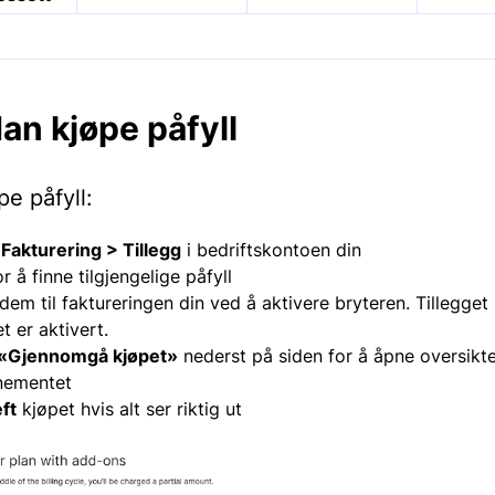
an kjøpe påfyll
pe påfyll:
l
Fakturering > Tillegg
i bedriftskontoen din
or å finne tilgjengelige påfyll
em til faktureringen din ved å aktivere bryteren. Tillegget b
t er aktivert.
«Gjennomgå kjøpet»
nederst på siden for å åpne oversikt
nementet
ft
kjøpet hvis alt ser riktig ut