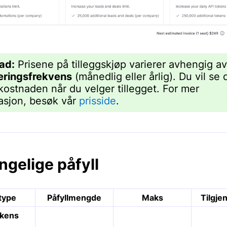
ad:
Prisene på tilleggskjøp varierer avhengig av
eringsfrekvens
(månedlig eller årlig). Du vil se
 kostnaden når du velger tillegget. For mer
asjon, besøk vår
prisside
.
ngelige påfyll
ltype
Påfyllmengde
Maks
Tilgjen
okens