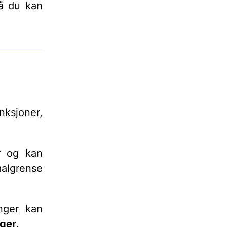
så du kan
nksjoner,
er og kan
malgrense
inger kan
nger
.