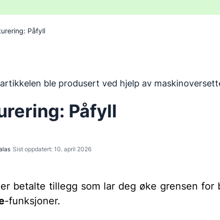
urering: Påfyll
en ble oversatt fra engelsk ved hjelp av et maskinoversette
artikkelen ble produsert ved hjelp av maskinoversett
urering: Påfyll
alas
Sist oppdatert: 10. april 2026
er betalte tillegg som lar deg øke grensen for
e
-funksjoner.