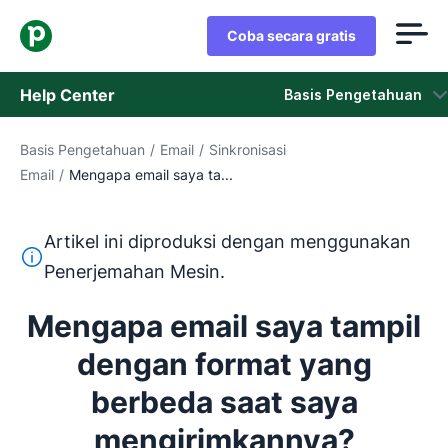
Coba secara gratis
Help Center
Basis Pengetahuan
Basis Pengetahuan
/
Email
/
Sinkronisasi
Basis Pengetahuan
Email
/
Mengapa email saya ta...
Status
Artikel ini diproduksi dengan menggunakan
Hubungi Staf Dukungan
Teks ini diterjemahkan dari bahasa Inggris dengan mengg
Penerjemahan Mesin.
Mengapa email saya tampil
dengan format yang
berbeda saat saya
mengirimkannya?