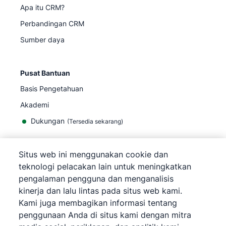
Apa itu CRM?
Perbandingan CRM
Sumber daya
Pusat Bantuan
Basis Pengetahuan
Akademi
Dukungan
(
Tersedia sekarang
)
Situs web ini menggunakan cookie dan
teknologi pelacakan lain untuk meningkatkan
pengalaman pengguna dan menganalisis
©
2026
Pipedrive
kinerja dan lalu lintas pada situs web kami.
Pipedrive
Persyaratan Layanan
Kami juga membagikan informasi tentang
Pipedrive
Pemberitahuan Privasi
penggunaan Anda di situs kami dengan mitra
Peta situs