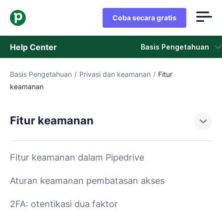
Coba secara gratis
Help Center
Basis Pengetahuan
Basis Pengetahuan
/
Privasi dan keamanan
/
Fitur
Basis Pengetahuan
keamanan
Status
Fitur keamanan
Hubungi Staf Dukungan
Fitur keamanan dalam Pipedrive
Aturan keamanan pembatasan akses
2FA: otentikasi dua faktor