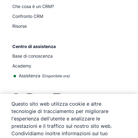
Che cosa è un CRM?
Confronto CRM
Risorse
Centro di assistenza
Base di conoscenza
Academy
Assistenza
(
Disponibile ora
)
Questo sito web utilizza cookie e altre
tecnologie di tracciamento per migliorare
©
2026
Pipedrive
l'esperienza dell'utente e analizzare le
Pipedrive
Termini di servizio
prestazioni e il traffico sul nostro sito web.
Pipedrive
Informativa sulla privacy
Condividiamo inoltre informazioni sul tuo
Mappa del sito