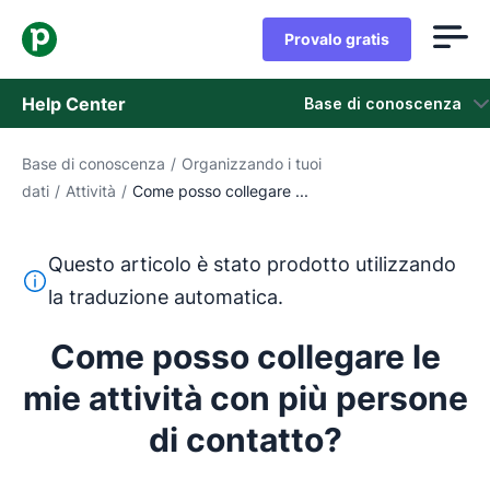
Provalo gratis
Help Center
Base di conoscenza
Base di conoscenza
/
Organizzando i tuoi
Base di conoscenza
dati
/
Attività
/
Come posso collegare ...
Stato
Questo articolo è stato prodotto utilizzando
Contatta l'assistenza
Questo testo è stato tradotto dall'inglese utilizzando u
la traduzione automatica.
Come posso collegare le
mie attività con più persone
di contatto?