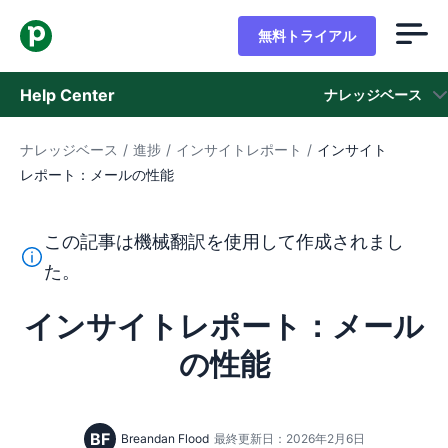
無料トライアル
Help Center
ナレッジベース
ナレッジベース
/
進捗
/
インサイトレポート
/
インサイト
ナレッジベース
レポート：メールの性能
ステータス
この記事は機械翻訳を使用して作成されまし
サポートに問い合わせる
このテキストは機械翻訳ツールを使用して英語から翻訳さ
た。
インサイトレポート：メール
の性能
BF
Breandan Flood
最終更新日：2026年2月6日