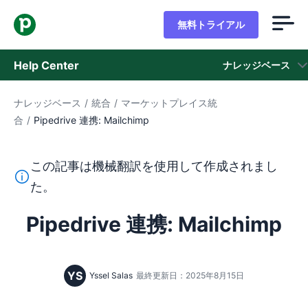
無料トライアル
Help Center
ナレッジベース
ナレッジベース
/
統合
/
マーケットプレイス統
ナレッジベース
合
/
Pipedrive 連携: Mailchimp
ステータス
この記事は機械翻訳を使用して作成されまし
サポートに問い合わせる
このテキストは機械翻訳ツールを使用して英語から翻訳さ
た。
Pipedrive 連携: Mailchimp
YS
Yssel Salas
最終更新日：2025年8月15日