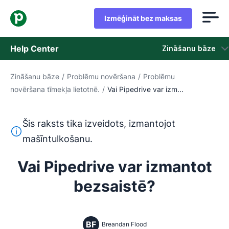
Izmēģināt bez maksas
Help Center
Zināšanu bāze
Zināšanu bāze
/
Problēmu novēršana
/
Problēmu
Zināšanu bāze
novēršana tīmekļa lietotnē.
/
Vai Pipedrive var izm...
Statuss
Šis raksts tika izveidots, izmantojot
Sazināties ar atbalsta dienestu
Šis teksts ir tulkots no angļu valodas, izmantojot mašīntu
mašīntulkošanu.
Vai Pipedrive var izmantot
bezsaistē?
BF
Breandan Flood