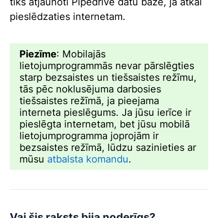
tiks atjaunoti Pipedrive datu bāzē, ja atkal
pieslēdzaties internetam.
Piezīme
: Mobilajās
lietojumprogrammās nevar pārslēgties
starp bezsaistes un tiešsaistes režīmu,
tās pēc noklusējuma darbosies
tiešsaistes režīmā, ja pieejama
interneta pieslēgums. Ja jūsu ierīce ir
pieslēgta internetam, bet jūsu mobilā
lietojumprogramma joprojām ir
bezsaistes režīmā, lūdzu sazinieties ar
mūsu
atbalsta komandu
.
Vai šis raksts bija noderīgs?