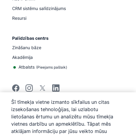
CRM sistēmu salīdzinājums
Resursi
Palīdzības centrs
Zināšanu bāze
Akadēmija
Atbalsts
(
Pieejams pašlaik
)
Šī tīmekļa vietne izmanto sīkfailus un citas
©
2026
Pipedrive
izsekošanas tehnoloģijas, lai uzlabotu
Pipedrive
Pakalpojumu sniegšanas noteikumi
lietošanas ērtumu un analizētu mūsu tīmekļa
Pipedrive
Privātuma paziņojums
vietnes darbību un apmeklētību. Tāpat mēs
Vietnes karte
atklājam informāciju par jūsu veikto mūsu
Sīkfailu politika