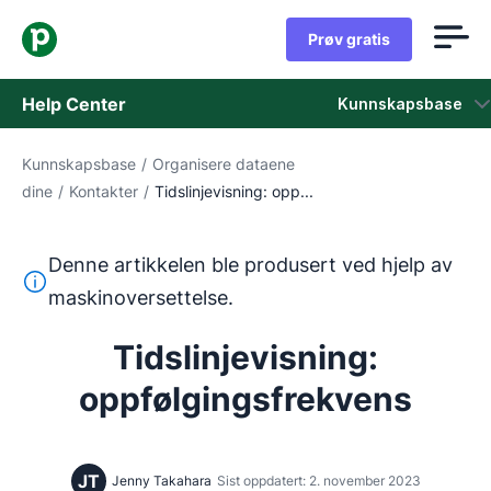
Prøv gratis
Help Center
Kunnskapsbase
Kunnskapsbase
/
Organisere dataene
Kunnskapsbase
dine
/
Kontakter
/
Tidslinjevisning: opp...
Status
Denne artikkelen ble produsert ved hjelp av
Kontakt kundestøtten
Denne teksten ble oversatt fra engelsk ved hjelp av et m
maskinoversettelse.
Tidslinjevisning:
oppfølgingsfrekvens
JT
Jenny Takahara
Sist oppdatert: 2. november 2023