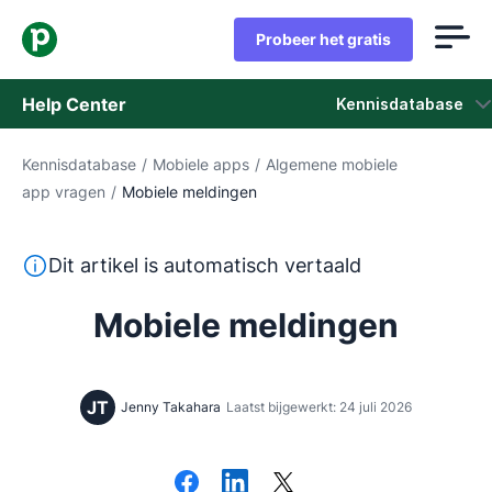
Probeer het gratis
Help Center
Kennisdatabase
Kennisdatabase
/
Mobiele apps
/
Algemene mobiele
Kennisdatabase
app vragen
/
Mobiele meldingen
Status
Deze tekst is automatisch vertaald uit het Engels, zon
Dit artikel is automatisch vertaald
Neem contact op met het ondersteuningsteam
Mobiele meldingen
JT
Jenny Takahara
Laatst bijgewerkt: 24 juli 2026