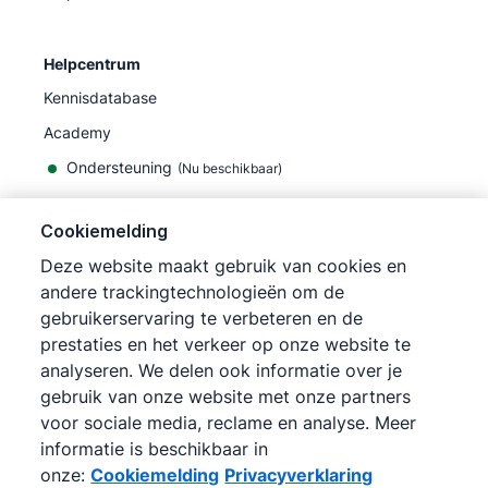
Helpcentrum
Kennisdatabase
Academy
Ondersteuning
(
Nu beschikbaar
)
Cookiemelding
Deze website maakt gebruik van cookies en
andere trackingtechnologieën om de
©
2026
Pipedrive
gebruikerservaring te verbeteren en de
Pipedrive
Gebruiksvoorwaarden
prestaties en het verkeer op onze website te
Pipedrive
Privacyverklaring
analyseren. We delen ook informatie over je
Siteoverzicht
gebruik van onze website met onze partners
Cookiemelding
voor sociale media, reclame en analyse. Meer
Cookievoorkeuren
informatie is beschikbaar in
Pipedrive is een online CRM voor sales.
onze:
Cookiemelding
Privacyverklaring