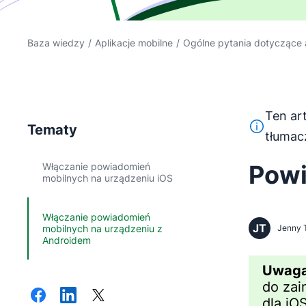
Baza wiedzy
/
Aplikacje mobilne
/
Ogólne pytania dotyczące a
Ten ar
Ten tekst 
Tematy
tłumac
Powi
Włączanie powiadomień
mobilnych na urządzeniu iOS
Włączanie powiadomień
JT
mobilnych na urządzeniu z
Jenny 
Androidem
Uwag
do zai
dla iOS