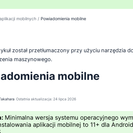
plikacji mobilnych
/
Powiadomienia mobilne
tykuł został przetłumaczony przy użyciu narzędzia d
został przetłumaczony z języka angielskiego za pomocą na
zenia maszynowego.
adomienia mobilne
Takahara
Ostatnia aktualizacja: 24 lipca 2026
a:
Minimalna wersja systemu operacyjnego wy
nstalowania aplikacji mobilnej to 11+ dla Android
.