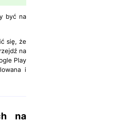
y być na
ć się, że
rzejdź na
ogle Play
alowana i
ch na