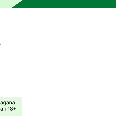
o
rzędzia do tłumaczenia maszynowego i nie został zweryfik
magana
a i 18+