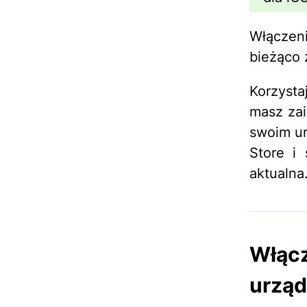
Włączen
bieżąco 
Korzysta
masz zai
swoim ur
Store i 
aktualna
Włąc
urząd