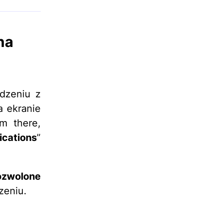
na
dzeniu z
a ekranie
om there,
ications
”
ozwolone
zeniu.