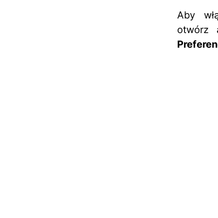
Aby włą
otwórz 
Preferen