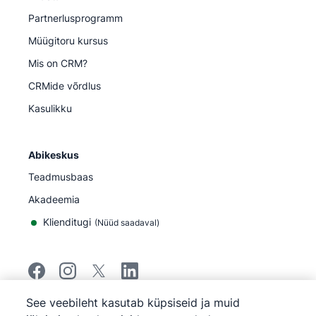
Partnerlusprogramm
Müügitoru kursus
Mis on CRM?
CRMide võrdlus
Kasulikku
Abikeskus
Teadmusbaas
Akadeemia
Klienditugi
(
Nüüd saadaval
)
See veebileht kasutab küpsiseid ja muid
©
2026
Pipedrive