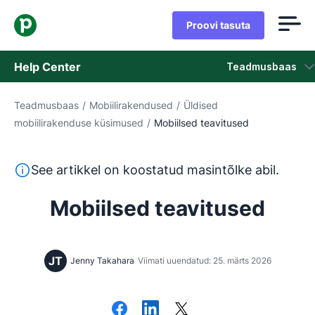
Proovi tasuta
Help Center
Teadmusbaas
Teadmusbaas
/
Mobiilirakendused
/
Üldised
Teadmusbaas
mobiilirakenduse küsimused
/
Mobiilsed teavitused
Olek
See tekst on tõlgitud inglise keelest masintõlketööriista
See artikkel on koostatud masintõlke abil.
Võta ühendust klienditoega
Mobiilsed teavitused
JT
Jenny Takahara
Viimati uuendatud: 25. märts 2026