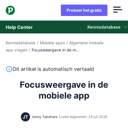
Probeer het gratis
Help Center
Kennisdatabase
Kennisdatabase
/
Mobiele apps
/
Algemene mobiele
Kennisdatabase
app vragen
/
Focusweergave in de m...
Status
Deze tekst is automatisch vertaald uit het Engels, zon
Dit artikel is automatisch vertaald
Neem contact op met het ondersteuningsteam
Focusweergave in de
mobiele app
JT
Jenny Takahara
Laatst bijgewerkt: 24 juli 2026