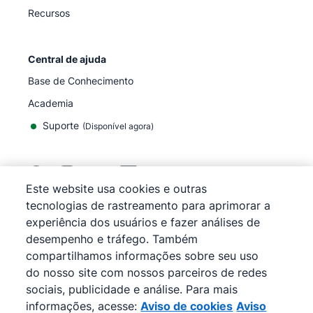
Recursos
Central de ajuda
Base de Conhecimento
Academia
Suporte
(
Disponível agora
)
Este website usa cookies e outras
tecnologias de rastreamento para aprimorar a
©
2026
Pipedrive
experiência dos usuários e fazer análises de
Pipedrive
Termos de Serviço
desempenho e tráfego. Também
Pipedrive
Aviso de Privacidade
compartilhamos informações sobre seu uso
Mapa do site
do nosso site com nossos parceiros de redes
Aviso de cookies
sociais, publicidade e análise. Para mais
Preferências de cookies
informações, acesse:
Aviso de cookies
Aviso
O Pipedrive é um CRM de vendas baseado na web.