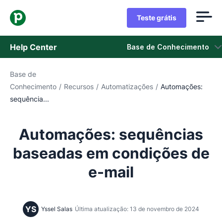
Teste grátis
Help Center
Base de Conhecimento
Base de
Base de Conhecimento
Conhecimento
/
Recursos
/
Automatizações
/
Automações:
sequência...
Status
Fale com o Suporte
Automações: sequências
baseadas em condições de
e-mail
YS
Yssel Salas
Última atualização: 13 de novembro de 2024