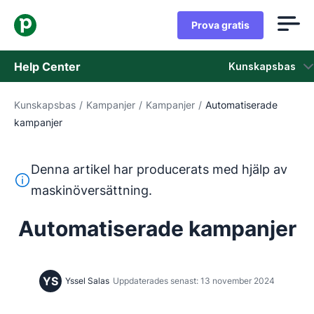
Prova gratis
Help Center
Kunskapsbas
Kunskapsbas
/
Kampanjer
/
Kampanjer
/
Automatiserade
Kunskapsbas
kampanjer
Status
Denna artikel har producerats med hjälp av
Kontaka kundtjänst
Denna text har översatts från engelska med hjälp av ett 
maskinöversättning.
Automatiserade kampanjer
YS
Yssel Salas
Uppdaterades senast: 13 november 2024