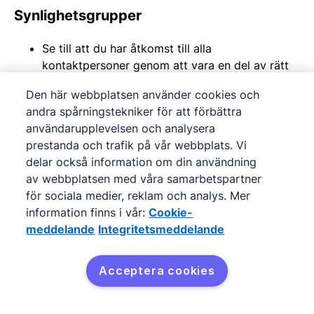
Synlighetsgrupper
Se till att du har åtkomst till alla
kontaktpersoner genom att vara en del av rätt
synlighetsgrupp
Den här webbplatsen använder cookies och
andra spårningstekniker för att förbättra
Du kan lära dig mer om behörigheter i
den
användarupplevelsen och analysera
här artikeln
och om synlighetsgrupper
här
.
prestanda och trafik på vår webbplats. Vi
delar också information om din användning
av webbplatsen med våra samarbetspartner
för sociala medier, reklam och analys. Mer
Var den här artikeln till någon hjälp?
information finns i vår:
Cookie-
meddelande
Integritetsmeddelande
Acceptera cookies
Ja
Nej