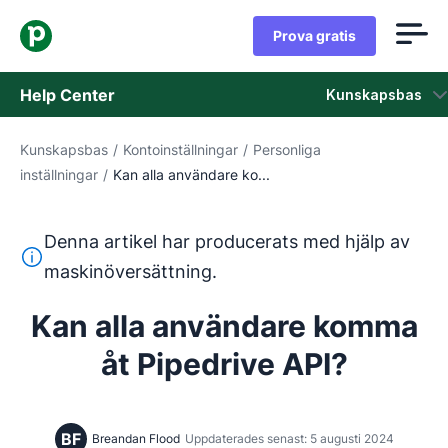
Prova gratis
Help Center
Kunskapsbas
Kunskapsbas
/
Kontoinställningar
/
Personliga
Kunskapsbas
inställningar
/
Kan alla användare ko...
Status
Denna artikel har producerats med hjälp av
Kontaka kundtjänst
Denna text har översatts från engelska med hjälp av ett 
maskinöversättning.
Kan alla användare komma
åt Pipedrive API?
BF
Breandan Flood
Uppdaterades senast: 5 augusti 2024