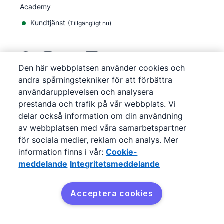
Academy
Kundtjänst
(
Tillgängligt nu
)
Den här webbplatsen använder cookies och
andra spårningstekniker för att förbättra
©
2026
Pipedrive
användarupplevelsen och analysera
Pipedrive
Användarvillkor
prestanda och trafik på vår webbplats. Vi
Pipedrive
Integritetsmeddelande
delar också information om din användning
Webbplatskarta
av webbplatsen med våra samarbetspartner
Cookie-meddelande
för sociala medier, reklam och analys. Mer
Inställningar för cookies
information finns i vår:
Cookie-
Pipedrive är ett webbaserat CRM för försäljning.
meddelande
Integritetsmeddelande
Acceptera cookies