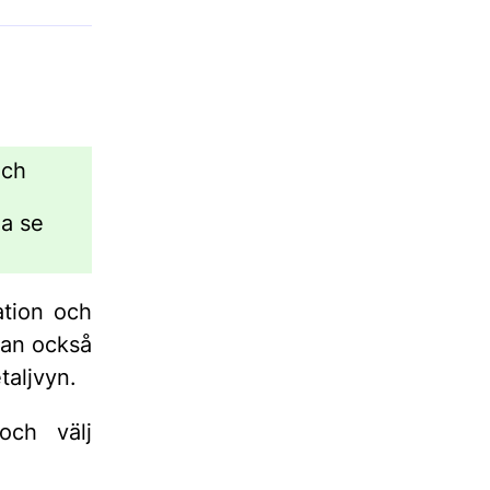
och
a se
ation och
kan också
etaljvyn.
och välj