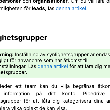
personer
och
organisationer
. Om du vill lära 
ynligheten för
leads
, läs
denna artikel
.
ghetsgrupper
kning:
Inställning av synlighetsgrupper är endas
gligt för användare som har åtkomst till
nställningar. Läs
denna artikel
för att lära dig m
hetsgrupper.
leder ett team kan du vilja begränsa åtkoms
k information på ditt konto. Pipedrive 
tsgrupper för att låta dig kategorisera dina 
iera vilka objekt de kan visa.