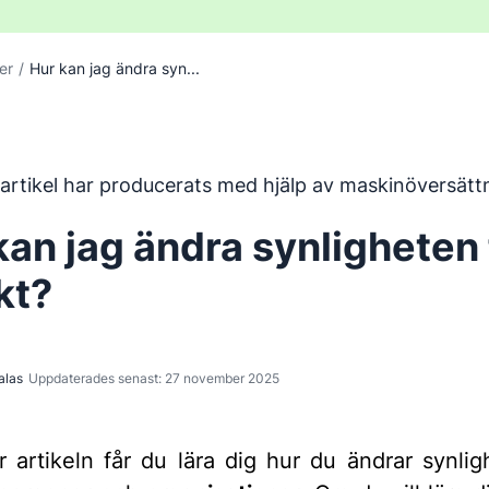
er
/
Hur kan jag ändra syn...
har översatts från engelska med hjälp av ett maskinöversätt
artikel har producerats med hjälp av maskinöversätt
kan jag ändra synligheten 
kt?
alas
Uppdaterades senast: 27 november 2025
r artikeln får du lära dig hur du ändrar synlig