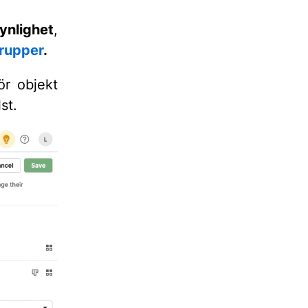
ynlighet
,
rupper
.
r objekt
st.