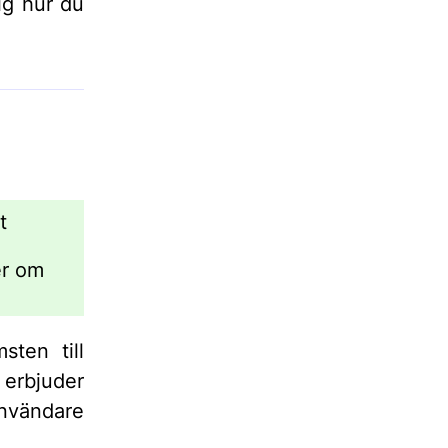
dig hur du
t
er om
ten till
erbjuder
användare