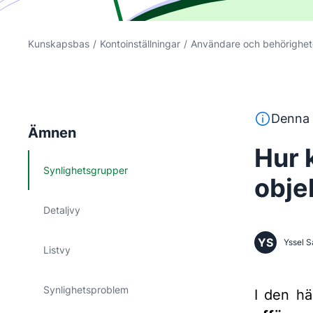
Kunskapsbas
/
Kontoinställningar
/
Användare och behörighet
Denna text 
Denna 
Ämnen
Hur 
Synlighetsgrupper
obje
Detaljvy
YS
Yssel S
Listvy
Synlighetsproblem
I den hä