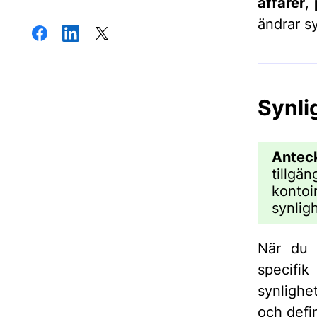
affärer
,
ändrar s
Synli
Antec
tillgän
kontoi
synlig
När du 
specifi
synlighe
och defin