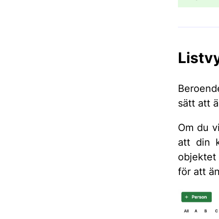
Listv
Beroende
sätt att 
Om du vil
att din
objektet
för att ä