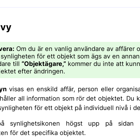
jvy
vera:
Om du är en vanlig användare av affärer 
 synligheten för ett objekt som ägs av en annan
are till
“Objektägare,”
kommer du inte att kunn
jektet efter ändringen.
vyn
visas en enskild affär, person eller organis
håller all information som rör det objektet. Du 
 synligheten för ett objekt på individuell nivå i d
på synlighetsikonen högst upp på sidan 
en för det specifika objektet.