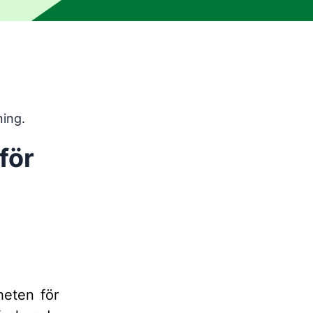
ningsverktyg och har inte korrekturlästs av en mänsklig red
ning.
för
heten för