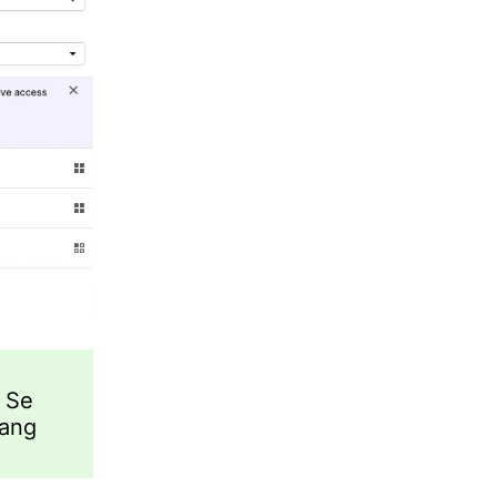
. Se
mang