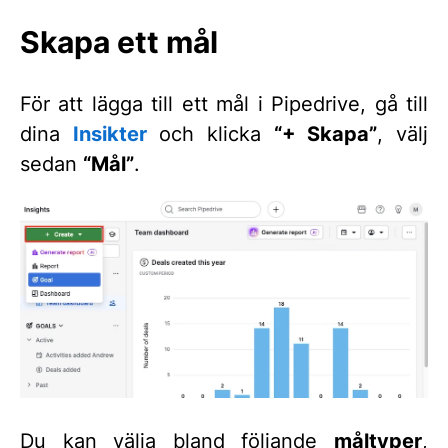
Skapa ett mål
För att lägga till ett mål i Pipedrive, gå till
dina
Insikter
och klicka
“+ Skapa”
, välj
sedan
“Mål”
.
Du kan välja bland följande
måltyper
,