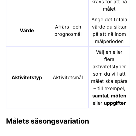
krävs för att nå
målet
Ange det totala
Affärs- och
värde du siktar
Värde
prognosmål
på att nå inom
målperioden
Välj en eller
flera
aktivitetstyper
som du vill att
Aktivitetstyp
Aktivitetsmål
målet ska spåra
– till exempel,
samtal
,
möten
eller
uppgifter
Målets säsongsvariation