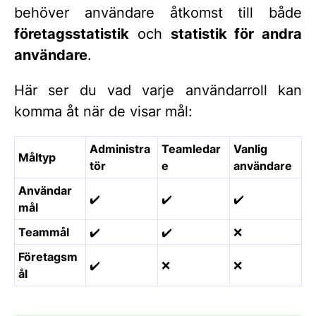
behöver användare åtkomst till både
företagsstatistik
och
statistik för andra
användare
.
Här ser du vad varje användarroll kan
komma åt när de visar mål:
Administra
Teamledar
Vanlig
Måltyp
tör
e
användare
Användar
✔️
✔️
✔️
mål
Teammål
✔️
✔️
❌
Företagsm
✔️
❌
❌
ål