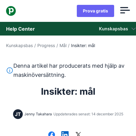
Prova gratis
Help Center
Kunskapsbas
Kunskapsbas
/
Progress
/
Mål
/
Insikter: mål
Kunskapsbas
Status
Denna artikel har producerats med hjälp av
Denna text har översatts från engelska med hjälp av ett 
maskinöversättning.
Kontaka kundtjänst
Insikter: mål
JT
Jenny Takahara
Uppdaterades senast: 14 december 2025