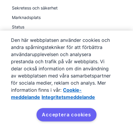
Sekretess och säkerhet
Marknadsplats
Status
API
Den här webbplatsen använder cookies och
andra spårningstekniker för att förbättra
användarupplevelsen och analysera
Upptäck
prestanda och trafik på vår webbplats. Vi
Partnerprogram
delar också information om din användning
Kurs i försäljningspipelines
av webbplatsen med våra samarbetspartner
för sociala medier, reklam och analys. Mer
Vad är CRM?
information finns i vår:
Cookie-
CRM-jämförelse
meddelande
Integritetsmeddelande
Hjälpmedel
Acceptera cookies
Hjälpcenter
Kunskapsbas