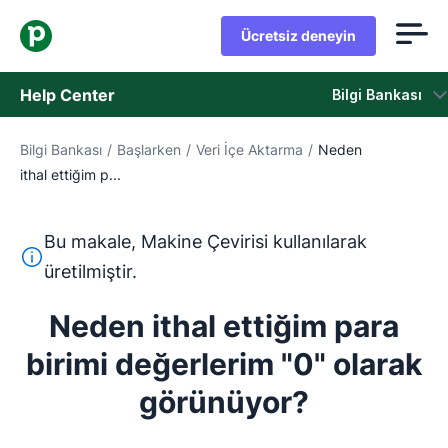
Ücretsiz deneyin
Help Center
Bilgi Bankası
Bilgi Bankası
/
Başlarken
/
Veri İçe Aktarma
/
Neden
Bilgi Bankası
ithal ettiğim p...
Durum
Bu makale, Makine Çevirisi kullanılarak
Destek Birimiyle İletişime Geçin
Bu metin, İngilizceden Makine Çevirisi aracı kullanılarak ç
üretilmiştir.
Neden ithal ettiğim para
birimi değerlerim "0" olarak
görünüyor?