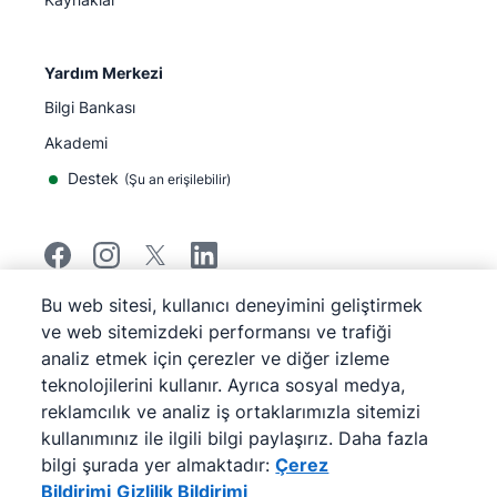
Yardım Merkezi
Bilgi Bankası
Akademi
Destek
(
Şu an erişilebilir
)
Bu web sitesi, kullanıcı deneyimini geliştirmek
©
2026
Pipedrive
ve web sitemizdeki performansı ve trafiği
Pipedrive
Hizmet Koşulları
analiz etmek için çerezler ve diğer izleme
Pipedrive
Gizlilik Bildirimi
teknolojilerini kullanır. Ayrıca sosyal medya,
Site haritası
reklamcılık ve analiz iş ortaklarımızla sitemizi
Çerez Bildirimi
kullanımınız ile ilgili bilgi paylaşırız. Daha fazla
Çerez Tercihleri
bilgi şurada yer almaktadır:
Çerez
Pipedrive Web Tabanlı Bir Satış CRM'idir.
Bildirimi
Gizlilik Bildirimi