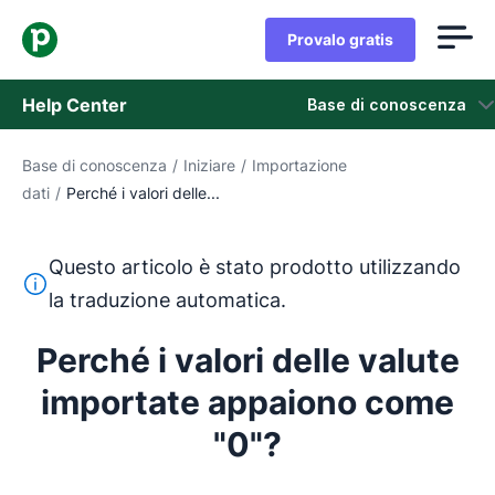
Provalo gratis
Help Center
Base di conoscenza
Base di conoscenza
/
Iniziare
/
Importazione
Base di conoscenza
dati
/
Perché i valori delle...
Stato
Questo articolo è stato prodotto utilizzando
Contatta l'assistenza
Questo testo è stato tradotto dall'inglese utilizzando u
la traduzione automatica.
Perché i valori delle valute
importate appaiono come
"0"?