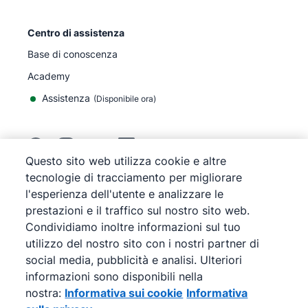
Centro di assistenza
Base di conoscenza
Academy
Assistenza
(
Disponibile ora
)
Questo sito web utilizza cookie e altre
tecnologie di tracciamento per migliorare
©
2026
Pipedrive
l'esperienza dell'utente e analizzare le
Pipedrive
Termini di servizio
prestazioni e il traffico sul nostro sito web.
Pipedrive
Informativa sulla privacy
Condividiamo inoltre informazioni sul tuo
Mappa del sito
utilizzo del nostro sito con i nostri partner di
Informativa sui cookie
social media, pubblicità e analisi. Ulteriori
Preferenze cookie
informazioni sono disponibili nella
Pipedrive è una soluzione CRM di vendite basata su
nostra:
Informativa sui cookie
Informativa
web.