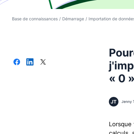
Base de connaissances
/
Démarrage
/
Importation de donnée
Pour
j'im
« 0 »
JT
Jenny 
Lorsque v
calculs,