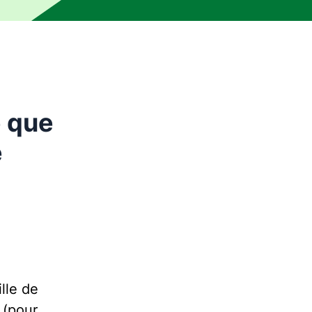
e que
e
lle de
 (pour