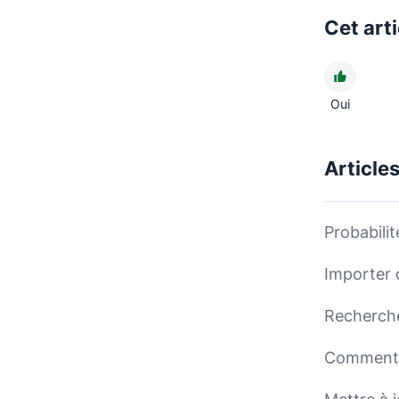
Cet arti
Oui
Article
Probabili
Importer 
Recherche
Comment c