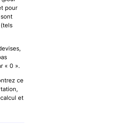
et pour
 sont
(tels
devises,
pas
r « 0 ».
ontrez ce
tation,
calcul et