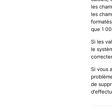
les champ
les cham
formatés
que 1 00
Si les v
le systè
correcte
Si vous 
problème,
de suppr
d'effect