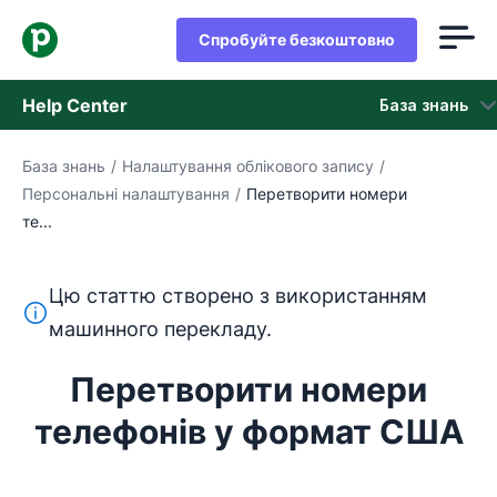
Спробуйте безкоштовно
Help Center
База знань
База знань
/
Налаштування облікового запису
/
База знань
Персональні налаштування
/
Перетворити номери
те...
Стан
Зверніться в службу підтримки
Цю статтю створено з використанням
Цей текст перекладено з англійської мови за допом
машинного перекладу.
Перетворити номери
телефонів у формат США