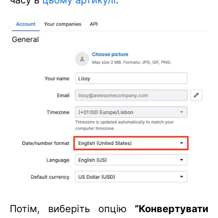
часу в
цьому артикулі
.
Потім, виберіть опцію
”Конвертувати