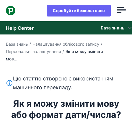
Спробуйте безкоштовно
Help Center
База знань
База знань
/
Налаштування облікового запису
/
База знань
Персональні налаштування
/
Як я можу змінити
мов...
Стан
Зверніться в службу підтримки
Цю статтю створено з використанням
Цей текст перекладено з англійської мови за допом
машинного перекладу.
Як я можу змінити мову
або формат дати/числа?