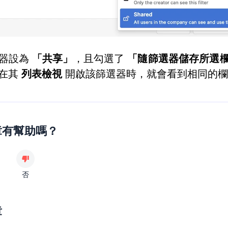
選器設為
「共享」
，且勾選了
「隨篩選器儲存所選
在其
列表檢視
開啟該篩選器時，就會看到相同的欄
章有幫助嗎？
否
章