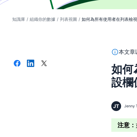
知識庫
/
組織你的數據
/
列表視圖
/
如何為所有使用者在列表檢視
本段文字係
本文章
如何
設欄
JT
Jenny 
注意：