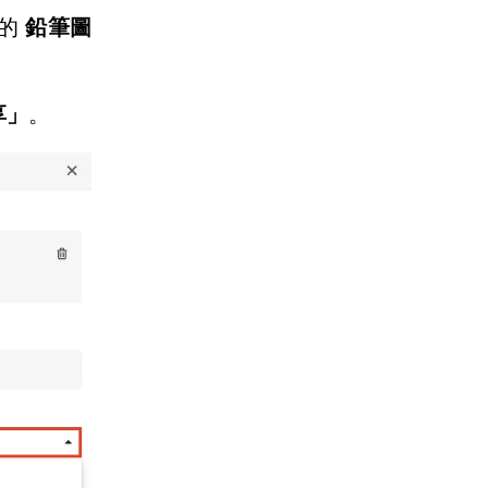
旁的
鉛筆圖
享」
。