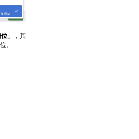
欄位」
，其
位。