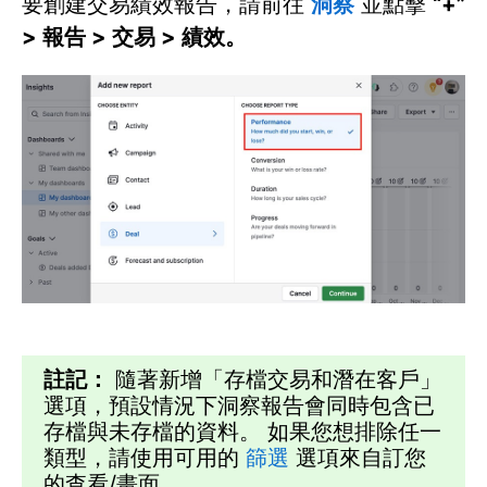
要創建交易績效報告，請前往
洞察
並點擊
“+”
> 報告 > 交易 > 績效。
註記：
隨著新增「存檔交易和潛在客戶」
選項，預設情況下洞察報告會同時包含已
存檔與未存檔的資料。 如果您想排除任一
類型，請使用可用的
篩選
選項來自訂您
的查看/畫面。