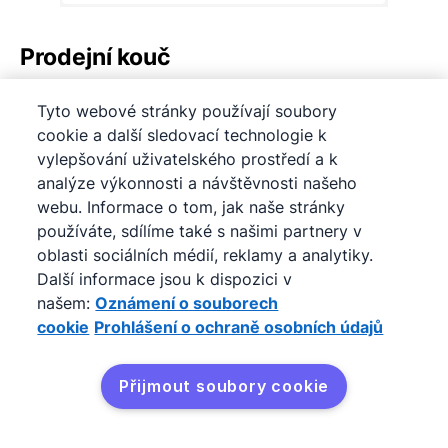
Prodejní kouč
Prodejní kouč vám pomůže identifikovat
Tyto webové stránky používají soubory
cookie a další sledovací technologie k
oblasti, kde můžete zlepšit hygienu
vylepšování uživatelského prostředí a k
vašeho pipeline a správu obchodů s
analýze výkonnosti a návštěvnosti našeho
následujícími návrhy:
webu. Informace o tom, jak naše stránky
používáte, sdílíme také s našimi partnery v
Odstranit staré obchody:
Odstraňte staré
oblasti sociálních médií, reklamy a analytiky.
obchody ze svého pipeline, abyste získali zpět
Další informace jsou k dispozici v
zaměření
našem:
Oznámení o souborech
cookie
Prohlášení o ochraně osobních údajů
Přijmout soubory cookie