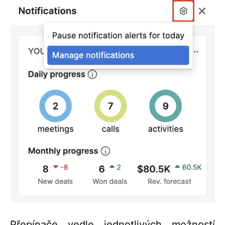
Přepínače vedle jednotlivých možností