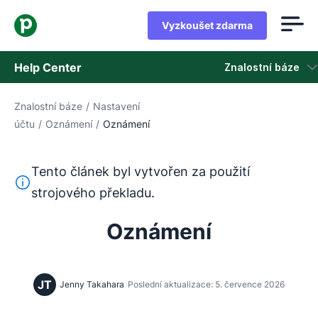
Vyzkoušet zdarma
Help Center
Znalostní báze
Znalostní báze
/
Nastavení
Znalostní báze
účtu
/
Oznámení
/
Oznámení
Stav
Tento článek byl vytvořen za použití
Kontaktovat podporu
Tento text byl přeložen z angličtiny pomocí nástroje pro
strojového překladu.
Oznámení
JT
Jenny Takahara
Poslední aktualizace: 5. července 2026