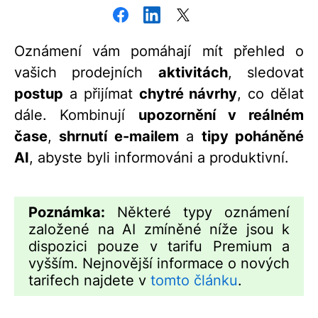
Oznámení vám pomáhají mít přehled o
vašich prodejních
aktivitách
, sledovat
postup
a přijímat
chytré návrhy
, co dělat
dále. Kombinují
upozornění v reálném
čase
,
shrnutí e-mailem
a
tipy poháněné
AI
, abyste byli informováni a produktivní.
Poznámka:
Některé typy oznámení
založené na AI zmíněné níže jsou k
dispozici pouze v tarifu Premium a
vyšším. Nejnovější informace o nových
tarifech najdete v
tomto článku
.