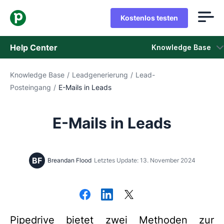
Kostenlos testen
Help Center
Knowledge Base
Knowledge Base
/
Leadgenerierung
/
Lead-
Knowledge Base
Posteingang
/
E-Mails in Leads
Status
E-Mails in Leads
Support kontaktieren
BF
Breandan Flood
Letztes Update: 13. November 2024
Pipedrive bietet zwei Methoden zur