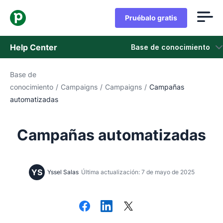
Pruébalo gratis
Help Center
Base de conocimiento
Base de
Base de conocimiento
conocimiento
/
Campaigns
/
Campaigns
/
Campañas
automatizadas
Estado
Contáctanos
Campañas automatizadas
YS
Yssel Salas
Última actualización: 7 de mayo de 2025