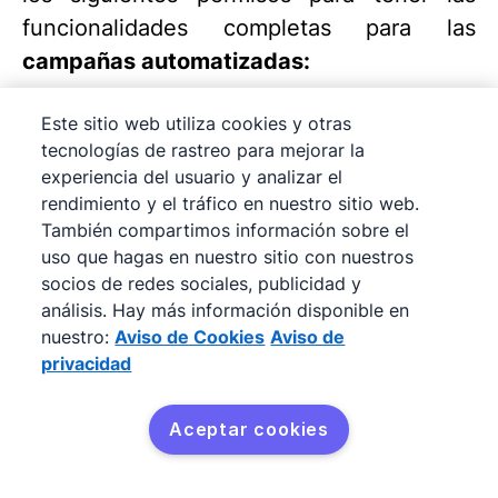
funcionalidades completas para las
c
ampañas automatizadas
:
Campaigns
Este sitio web utiliza cookies y otras
tecnologías de rastreo para mejorar la
[Envia campañas]
experiencia del usuario y analizar el
[Edita campañas y plantillas de
rendimiento y el tráfico en nuestro sitio web.
También compartimos información sobre el
correos electrónicos]
uso que hagas en nuestro sitio con nuestros
[Consulta los informes de campañas]
socios de redes sociales, publicidad y
análisis. Hay más información disponible en
Automatización
nuestro:
Aviso de Cookies
Aviso de
privacidad
[Añade automatizaciones]
Aceptar cookies
Permiso de visibilidad
[Consulta los datos de otros