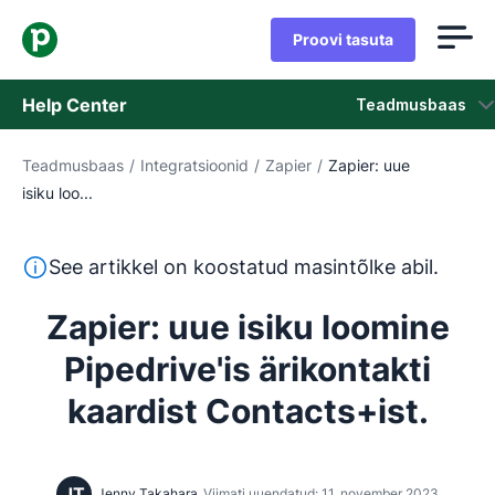
Proovi tasuta
Help Center
Teadmusbaas
Teadmusbaas
/
Integratsioonid
/
Zapier
/
Zapier: uue
Teadmusbaas
isiku loo...
Olek
See tekst on tõlgitud inglise keelest masintõlketööriista
See artikkel on koostatud masintõlke abil.
Võta ühendust klienditoega
Zapier: uue isiku loomine
Pipedrive'is ärikontakti
kaardist Contacts+ist.
JT
Jenny Takahara
Viimati uuendatud: 11. november 2023