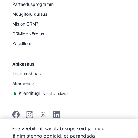
Partnerlusprogramm
Müügitoru kursus
Mis on CRM?
CRMide võrdlus
Kasulikku
Abikeskus
Teadmusbaas
Akadeemia
Klienditugi
(
Nüüd saadaval
)
See veebileht kasutab küpsiseid ja muid
©
2026
Pipedrive
jälgimistehnoloogiaid, et parandada