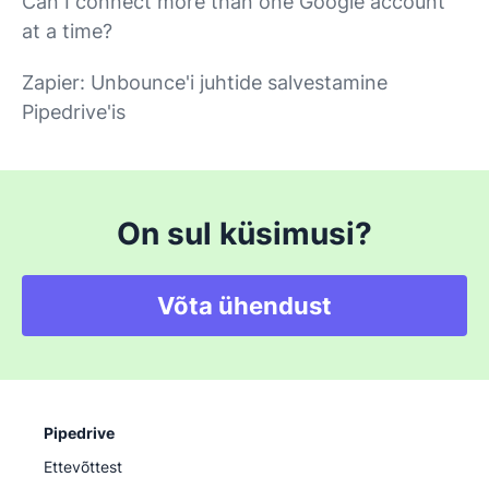
Can I connect more than one Google account
at a time?
Zapier: Unbounce'i juhtide salvestamine
Pipedrive'is
On sul küsimusi?
Võta ühendust
Pipedrive
Ettevõttest